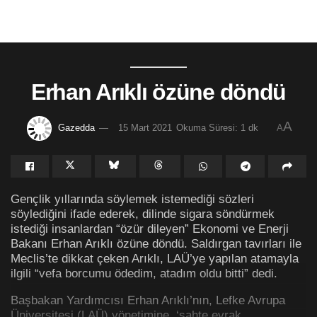
Erhan Arıklı özüne döndü
A
Gazedda
15 Mart 2021
Okuma Süresi: 1 dk
A
Gençlik yıllarında söylemek istemediği sözleri
söylediğini ifade ederek, dilinde sigara söndürmek
istediği insanlardan “özür dileyen” Ekonomi ve Enerji
Bakanı Erhan Arıklı özüne döndü. Saldırgan tavırları ile
Meclis’te dikkat çeken Arıklı, LAÜ’ye yapılan atamayla
ilgili “vefa borcumu ödedim, atadım oldu bitti” dedi.
Başbakan Yardımcısı Erhan Arıklı’nın, Lefke Avrupa
Üniversitesi (LAÜ) yönetimine, ‘sahte evrak