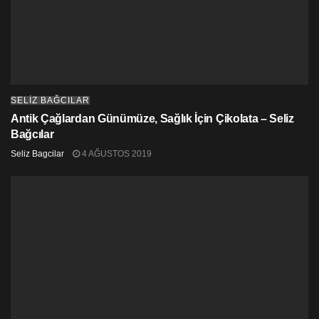
SELIZ BAĞCILAR
Antik Çağlardan Günümüze, Sağlık İçin Çikolata – Seliz
Bağcılar
Seliz Bagcilar
4 AĞUSTOS 2019
Yukarıdaki tabakta görüldüğü üzere, besin çeşitliliğinin
sağlanması adına farklı besin gruplarının olduğu 5
bölüm vardır. Bu bölümler, besinlerin içerinde bulunan
besin ögelerinin farklılıklarına göre ayrılmıştır. “Sağlıklı
tabak”ın yarısından fazlasını kaplayan iki farklı besin
grubu vardır: Ekmek grubu ve meyve ve sebze grubu!
Ekmek grubu, bu grubun içerisinde karbonhidrattan
zengin ekmek ve ekmek yerine geçen tahıllar ve