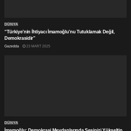
DÜNYA
“Türkiye’nin İhtiyacı İmamoğlu’nu Tutuklamak Değil,
Demokrasidir”
Gazedda
23 MART 2025
DÜNYA
İmamoğlu: Demokrasi Meydanlarında Sesinizi Yükseltin