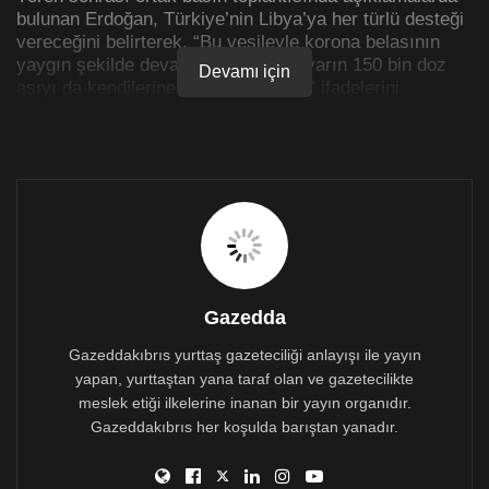
bulunan Erdoğan, Türkiye’nin Libya’ya her türlü desteği
vereceğini belirterek, “Bu vesileyle korona belasının
yaygın şekilde devam ettiği sürede yarın 150 bin doz
Devamı için
aşıyı da kendilerine teslim edeceğiz” ifadelerini
kullandı
Gazedda
Gazeddakıbrıs yurttaş gazeteciliği anlayışı ile yayın
yapan, yurttaştan yana taraf olan ve gazetecilikte
meslek etiği ilkelerine inanan bir yayın organıdır.
Gazeddakıbrıs her koşulda barıştan yanadır.