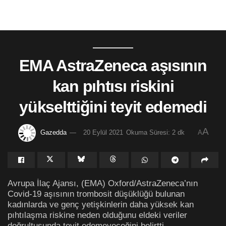
EMA AstraZeneca aşısının
kan pıhtısı riskini
yükselttiğini teyit edemedi
A
Gazedda
20 Eylül 2021
Okuma Süresi: 2 dk
A
Avrupa İlaç Ajansı, (EMA) Oxford/AstraZeneca’nın
Covid-19 aşısının trombosit düşüklüğü bulunan
kadınlarda ve genç yetişkinlerin daha yüksek kan
pıhtılaşma riskine neden olduğunu eldeki veriler
doğrultusunda teyit edemeyeceğini belirtti.