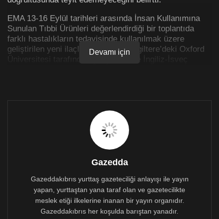
EMA 13-16 Eylül tarihleri arasında İnsan Kullanımına
Sunulan Tıbbi Ürünleri değerlendirdiği bir toplantıda
farklı hastalıkların tedavisinde kullanılmak üzere
geliştirilen yeni ilaçların yanı sıra İngiltere’deki Oxford
Devamı için
Üniversitesi tarafından geliştirilen ve İngiliz-İsveç
biyoteknoloji firması AstraZeneca tarafından üretilen
Covid-19 aşısını da kan pıhtılaşma tartışmaları
çerçevesinde incelemeye aldı.
Avrupa İlaç Ajansı, AstraZeneca aşısı ile tromboz (kan
pıhtılaşması) sendromu arasında bir bağ olduğunu
tespit etmişti, ancak bu riskin trombosit düşüklüğü
bulunanlarda daha yüksek olup olmadığı halen
araştırılıyor.
Gazedda
Avrupa Komisyonu’nun aşının ikinci dozundan sonra
tromboz (kan pıhtısı) sendromunu
Gazeddakıbrıs yurttaş gazeteciliği anlayışı ile yayın
bağlantılandıran raporların araştırılması talebiyle tıbbi
yapan, yurttaştan yana taraf olan ve gazetecilikte
çevrelerce Vaxzevria olarak geçen AstraZeneca aşısını
meslek etiği ilkelerine inanan bir yayın organıdır.
değerlendiren ajans, toplantı sonrasında yayınladığı
Gazeddakıbrıs her koşulda barıştan yanadır.