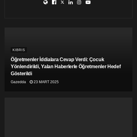
ancak bu şekilde var oluşunu sürdürür ve Kıbrıs
Cumhuriyeti var olmaya devam eder” ifadesini kullandı.
Hristu, kuzey ve güney arasında yeni geniş noktaları
açılmasına karşı olduklarını, kendileri dışındaki bütün
siyasi partilerin yeni geçiş noktaları açılmasıyla ilgili
ödeneklere olumlu oy verdiğini belirtti.
Kıbrıs müzakerelerinde 40 yıldır hiçbir sonuca
KIBRIS
varılamadığını, hiçbir kazanç elde etmediklerini
Öğretmenler İddialara Cevap Verdi: Çocuk
söyleyen Hristu, müzakerelerin yeniden başlamasını,
Yönlendirildi, Yalan Haberlerle Öğretmenler Hedef
“hiçbir perspektifi olmadığı için” istemediklerini
Gösterildi
savundu. Hristu “tavrımızı gözden geçirmeli, rotamızı
değiştirmeli ve Kıbrıs Helenizm’inin var oluşu ve
Gazedda
23 MART 2025
refahını korumaya yönelmeliyiz. Üniter devlet
öneriyoruz çünkü bütün modern Avrupa devletleri tek
devlet üzerine bina edilmiştir” ifadelerini kullandı.
Hristu, iki bölgeli iki toplumlu federasyonu “halkı dini ve
milli açıdan ayıran ve Kıbrıs Helenlerinin layık olmadığı
ırkçı bir çözüm” diye niteledi.