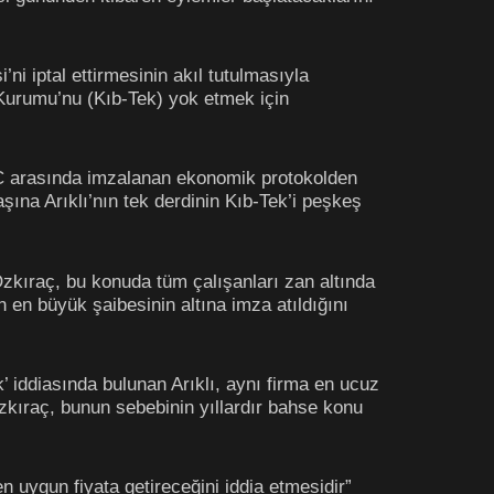
ni iptal ettirmesinin akıl tutulmasıyla
 Kurumu’nu (Kıb-Tek) yok etmek için
KTC arasında imzalanan ekonomik protokolden
ına Arıklı’nın tek derdinin Kıb-Tek’i peşkeş
 Özkıraç, bu konuda tüm çalışanları zan altında
n en büyük şaibesinin altına imza atıldığını
’ iddiasında bulunan Arıklı, aynı firma en ucuz
Özkıraç, bunun sebebinin yıllardır bahse konu
en uygun fiyata getireceğini iddia etmesidir”