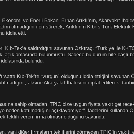
Ekonomi ve Enerji Bakanı Erhan Arıklı’nın, Akaryakıt İhalesi’
ım olmadığını ileri sürerek, Arıklı’nın Kıbrıs Türk Elektrik
u iddia etti.
beri Kıb-Tek’e saldırdığını savunan Özkıraç, “Türkiye ile K
k’ açıklamasında bulunmuştu. Sadece bu durum bile başlı baş
iddiasında bulundu.
 fırsatta Kıb-Tek’te “vurgun” olduğunu iddia ettiğini savunan
ılmadığını, aksine Akaryakıt İhalesi’nin iptal edilerek, tarihi
ışmasına sahip olmadan ‘TPIC bize uygun fiyata yakıt getirecek
eye neden katılmadığını açıklayamıyor” ifadelerini kullanan 
ksek teklifi veren firma olması olduğunu savundu.
en, yani diğer firmaların tekliflerini görmeden TPIC’in yakıtı 