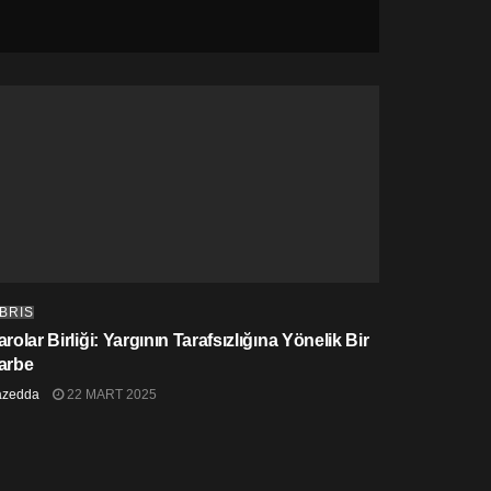
IBRIS
rolar Birliği: Yargının Tarafsızlığına Yönelik Bir
arbe
azedda
22 MART 2025