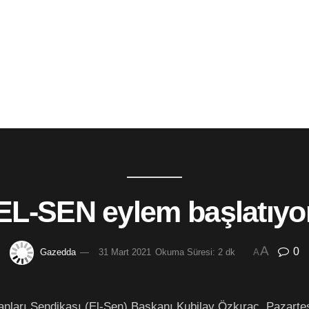
EL-SEN eylem başlatıyo
A
0
Gazedda
31 Mart 2021
Okuma Süresi: 2 dk
A
anları Sendikası (El-Sen) Başkanı Kubilay Özkıraç, Pazartes