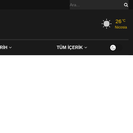
26
°C
Nicosia
RİH
TÜM İÇERİK