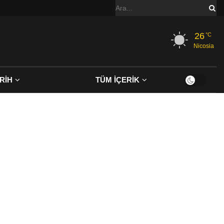
26
°C
Nicosia
RİH
TÜM İÇERİK