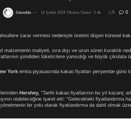
A
0
Gazedda
14 Şubat 2024
Okuma Süresi: 3 dk
A
hsullere zarar vermesi nedeniyle üretimi düşen küresel kakao
el malzemenin maliyeti, sıra dışı ve uzun süren kuraklık ne
atlarının şimdiden tüketicilere yansıdığı ve büyük çikolata üre
ew York
emtia piyasasında kakao fiyatları perşembe günü to
ilerinden
Hershey,
“Tarihi kakao fiyatlarının bu yıl kazanç ar
tışının olabileceğine işaret etti: “Gelecekteki fiyatlandırma
 yönetmenin bir yolu olarak fiyatlandırma da dahil olmak üze