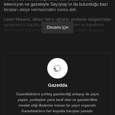
televizyon ve gazeteyle Sayıştay’ın da bulunduğu bazı
binaları ateşe vermesinden sonra aldı.
Lenin Moreno, ülkeyi felce uğratan protesto dalgasından
uyuşturucu kaçakçılarını, suç çetelerini ve kendisini
Devamı için
devirmeye çalışmakla suçladığı eski Devlet Başkanı
Rafeal Correa’nın destekçilerini sorumlu tuttu.
Moreno, Correa döneminde devlet başkanı
yardımcısıydı. Moreno’nun Correa döneminde artan
kamu borçlarını azaltmak için kemer sıkma önlemlerine
başvurması iki siyasetçinin arasını açmıştı.
Ekvador Devlet Başkanı, binalara saldıran ve
yağmalama olaylarına girişen maskeli protestocuların
10 gündür yakıt fiyatlarına karşı eylemler yapan yerli
Gazedda
gruplarla bağlantısı olmadığını söyledi.
Gazeddakıbrıs yurttaş gazeteciliği anlayışı ile yayın
Yerlilerin liderleri, dün kemer sıkma önlemleri
yapan, yurttaştan yana taraf olan ve gazetecilikte
konusunda hükümetle görüşmeler yapmayı kabul
meslek etiği ilkelerine inanan bir yayın organıdır.
etmişti.
Gazeddakıbrıs her koşulda barıştan yanadır.