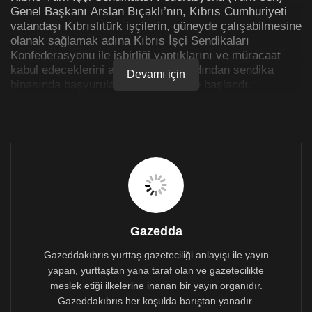
Genel Başkanı Arslan Bıçaklı’nın, Kıbrıs Cumhuriyeti
vatandaşı Kıbrıslıtürk işçilerin, güneyde çalışabilmesine
olanak sağlamak adına Kıbrıs İşçi Sendikaları
Konfederasyonu ile işbirliği yaptıklarını ve müracaat
kabul edeceklerini açıklamasının ardından sendika
Devamı için
binasında başvurular kabul edilmeye başlandı.
Kıbrıs’ın kuzeyinde yaşanan döviz krizi ve kötü yaşam
standartlarından dolayı güneyde çalışmak isteyen
insanlar, Türk-Sen binası önünde uzun kuyruklar
oluşturdu.
Gazedda
Gazeddakıbrıs yurttaş gazeteciliği anlayışı ile yayın
yapan, yurttaştan yana taraf olan ve gazetecilikte
“8 bin Kıbrıslıtürk işçinin güneyde çalışabilmesi için
meslek etiği ilkelerine inanan bir yayın organıdır.
harekete geçiyoruz”
Gazeddakıbrıs her koşulda barıştan yanadır.