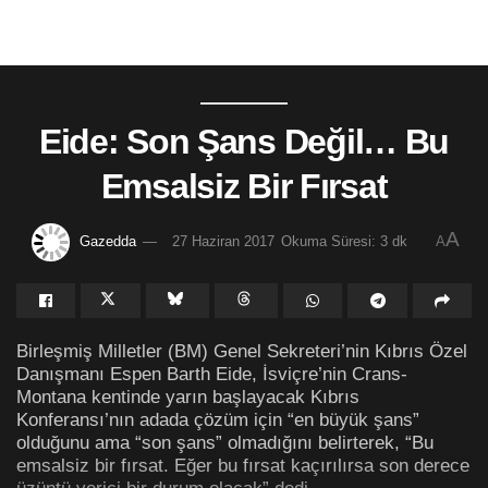
Eide: Son Şans Değil… Bu
Emsalsiz Bir Fırsat
A
Gazedda
27 Haziran 2017
Okuma Süresi: 3 dk
A
Birleşmiş Milletler (BM) Genel Sekreteri’nin Kıbrıs Özel
Danışmanı Espen Barth Eide, İsviçre’nin Crans-
Montana kentinde yarın başlayacak Kıbrıs
Konferansı’nın adada çözüm için “en büyük şans”
olduğunu ama “son şans” olmadığını belirterek, “Bu
emsalsiz bir fırsat. Eğer bu fırsat kaçırılırsa son derece
üzüntü verici bir durum olacak” dedi.