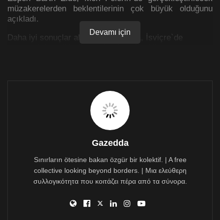
müzakerelerden beklentilerinin çok büyük olduğunu
açıkladı.
Devamı için
Daha iyi sonuçlar alınması amacıyla, İsviçre`de
tartışmak istedikleri sorunları hangi şekilde
tartışacaklarını ele aldıklarını belirten Norveçli yetkili,
Mon Pelerin`in yolun sonu olmadığını tekrarladı.
Eide, eğer Mon Pelerin`deki görüşmeler başarılı olursa,
o zaman son aşamaya geçilebileceği anlamına
geleceğini belirtti.
Eide, İsviçre`deki müzakerelerin Kıbrıs konusunda çok
önemli bir an olacağını, çünkü, Anastasiades ve
Gazedda
Akıncı`nın müzakerelere başlamasından sonra
görüşmelerin ilk defa Kıbrıs dışına taşındığını söyledi.
Sınırların ötesine bakan özgür bir kolektif. | A free
collective looking beyond borders. | Μια ελεύθερη
“Çarşamba günü yaptığımız görüşmede, bu
συλλογικότητα που κοιτάζει πέρα από τα σύνορα.
fırsat çerçevesinde daha iyi sonuçlar
alınabilmesi için İsviçre`de hangi konuların
nasıl tartışılacağı ele alındı”.