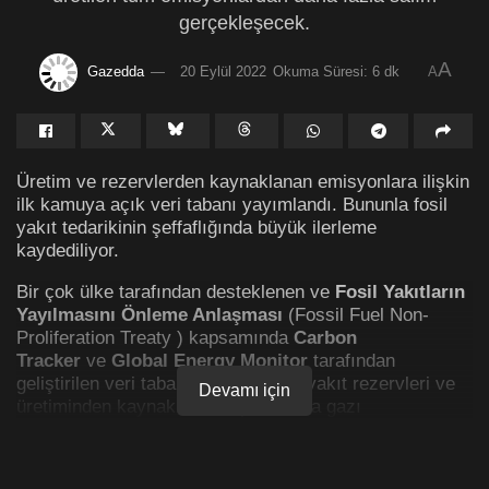
gerçekleşecek.
A
Gazedda
20 Eylül 2022
Okuma Süresi: 6 dk
A
Üretim ve rezervlerden kaynaklanan emisyonlara ilişkin
ilk kamuya açık veri tabanı yayımlandı. Bununla fosil
yakıt tedarikinin şeffaflığında büyük ilerleme
kaydediliyor.
Bir çok ülke tarafından desteklenen ve
Fosil Yakıtların
Yayılmasını Önleme Anlaşması
(Fossil Fuel Non-
Proliferation Treaty ) kapsamında
Carbon
Tracker
ve
Global Energy Monitor
tarafından
geliştirilen veri tabanı, küresel fosil yakıt rezervleri ve
Devamı için
üretiminden kaynaklanan toplam sera gazı
emisyonlarını tahmin etmeyi ve kalan karbon bütçesi
üzerindeki etkisini göstermeyi hedefliyor.