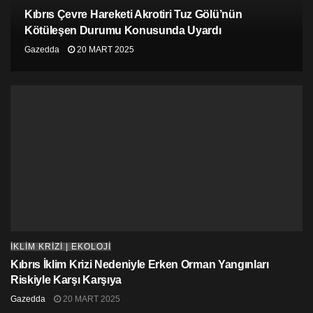
Kıbrıs Çevre Hareketi Akrotiri Tuz Gölü’nün
Kötüleşen Durumu Konusunda Uyardı
Gazedda
20 MART 2025
UNEP Üretim Açığı
(Procudtion Gap) raporları, kalan
İKLİM KRİZİ | EKOLOJİ
karbon bütçesiyle ilgili olarak büyük ölçekte bir fosil
Kıbrıs İklim Krizi Nedeniyle Erken Orman Yangınları
yakıt fazlası gerçeğini ortaya koyarken,
IEA
ısınmayı
Riskiyle Karşı Karşıya
1,5 derece ile sınırlandırmak istiyorsak yeni sahaların
geliştirilemeyeceğini ve bazı mevcut sahaların erken
Gazedda
20 MART 2025