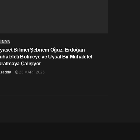
ÜNYA
iyaset Bilimci Şebnem Oğuz: Erdoğan
uhalefeti Bölmeye ve Uysal Bir Muhalefet
aratmaya Çalışıyor
azedda
23 MART 2025