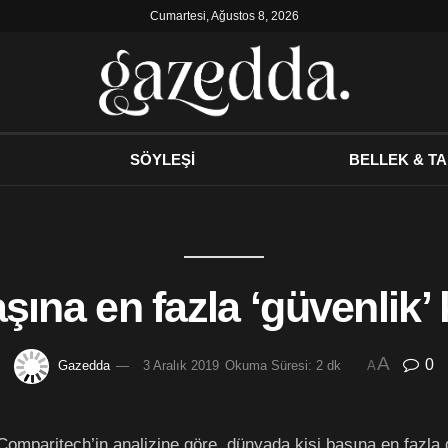
Cumartesi, Ağustos 8, 2026
SÖYLEŞİ
BELLEK & TA
şına en fazla ‘güvenlik’
A
0
Gazedda
3 Aralık 2019
Okuma Süresi: 2 dk
A
ti Comparitech’in analizine göre, dünyada kişi başına en fazl