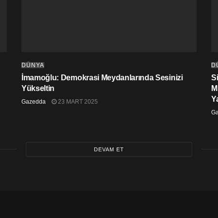
DÜNYA
D
İmamoğlu: Demokrasi Meydanlarında Sesinizi
S
Yükseltin
M
Y
Gazedda
23 MART 2025
G
DEVAM ET