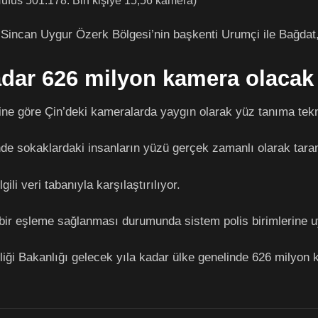
üfus 501.178. Bin kişiye 15,56 kamera)
a Sincan Uygur Özerk Bölgesi’nin başkenti Urumçi ile Bağdat
adar 626 milyon kamera olacak
ine göre Çin’deki kameralarda yaygın olarak yüz tanıma tekno
de sokaklardaki insanların yüzü gerçek zamanlı olarak taran
lgili veri tabanıyla karşılaştırılıyor.
ir eşleme sağlanması durumunda sistem polis birimlerine u
ği Bakanlığı gelecek yıla kadar ülke genelinde 626 milyon 