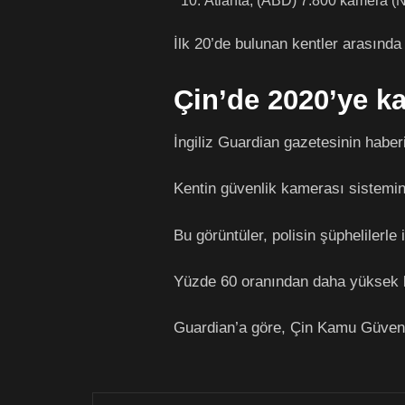
Atlanta, (ABD) 7.800 kamera (N
İlk 20’de bulunan kentler arasınd
Çin’de 2020’ye k
İngiliz Guardian gazetesinin haber
Kentin güvenlik kamerası sistemin
Bu görüntüler, polisin şüphelilerle i
Yüzde 60 oranından daha yüksek b
Guardian’a göre, Çin Kamu Güvenli