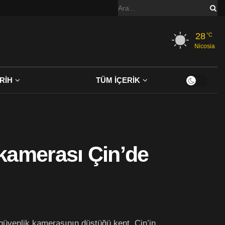
28
°C
Nicosia
RİH
TÜM İÇERİK
 kamerası Çin’de
a güvenlik kamerasının düştüğü kent, Çin’in