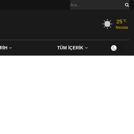
25
°C
Nicosia
RİH
TÜM İÇERİK