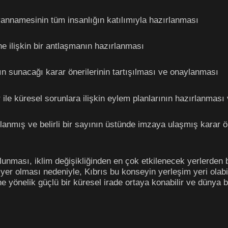
yannamesinin tüm insanlığın katılımıyla hazırlanması
ine ilişkin bir antlaşmanın hazırlanması
ın sunacağı karar önerilerinin tartışılması ve onaylanması
ile küresel sorunlara ilişkin eylem planlarının hazırlanmas
lanmış ve belirli bir sayının üstünde imzaya ulaşmış karar öne
nması, iklim değişikliğinden en çok etkilenecek yerlerden bir
 yer olması nedeniyle, Kıbrıs bu konseyin yerleşim yeri olab
yönelik güçlü bir küresel irade ortaya konabilir ve dünya bar