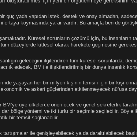
ları oluşturabilmesi için yeni bir örgütlenmeye gereksinimi va
ir güç yada yapıdan istek, destek ve onay almadan, sadece 
ini ortaya koymasında yarar vardır. Bu amaçla ben de görüş
şamaktadır. Küresel sorunların çözümü için, bu insanların 
e tüm düzeylerde kitlesel olarak harekete geçmesine gerekesi
anlığın geleceğini ilgilendiren tüm küresel sorunlarda, dem
acılık edecek, BM ile ilişkilendirilmiş bir dünya insanlık ko
nde yaşayan her bir milyon kişinin temsili için bir kişi olma
erin ekonomik ve askeri güçlerinden etkilenmeyecek nüfusa day
ir BM’ye üye ülkelerce önerilecek ve genel sekreterlik tarafı
dar bölge yöntemi ve iki turlu bir seçimle seçilebilir. Böyleli
tik bir temsil sağlanabilir.
tartışmalar ile genişleyebilecek ya da daraltılabilecek başlı