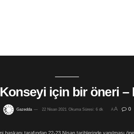
Konseyi için bir öneri –
A
0
Gazedda
22 Nisan 2021
Okuma Süresi: 6 dk
A
ni başkanı tarafından 22-23 Nisan tarihlerinde yapılması öneri