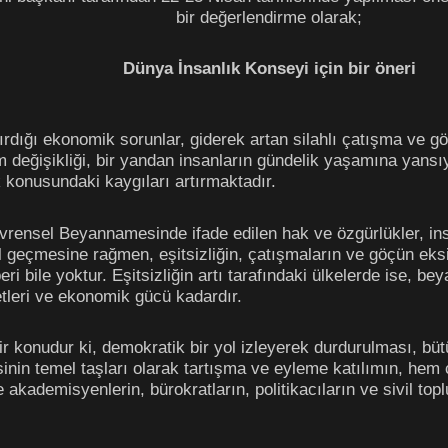
bir değerlendirme olarak;
Dünya İnsanlık Konseyi için bir öneri
ırdığı ekonomik sorunlar, giderek artan silahlı çatışma ve göç
im değişikliği, bir yandan insanların gündelik yaşamına yans
k konusundaki kaygıları artırmaktadır.
 Evrensel Beyannamesinde ifade edilen hak ve özgürlükler, in
 geçmesine rağmen, eşitsizliğin, çatışmaların ve göçün eksi
eri bile yoktur. Eşitsizliğin artı tarafındaki ülkelerde ise,
etleri ve ekonomik gücü kadardır.
bir konudur ki, demokratik bir yol izleyerek durdurulması, büt
sinin temel taşları olarak tartışma ve eyleme katılımın, he
kademisyenlerin, bürokratların, politikacıların ve sivil topl