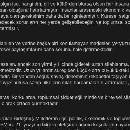
 salgın ise, hangi din, dil ve kültürden olursa olsun her ins
an olduğunu hatırlatmıştır. İnsanlar arasındaki ekonomik ve 
ya olan gereksinim daha da belirginleşmiştir. Küresel salg
edecek sorunların her yerde gelişebileceğini ve toplumsal so
termiştir.
lanılan ve yerine başka biri konulamayan maddeler, yeryüzün
esel paylaşımlarını daha sorunlu hale getirmektedir.
azalan, ancak son yirmi yıl içinde giderek artan silahlanma,
etmektedir. Uzun yıllardır süregiden küçük-orta büyüklükteki 
dır. Bir yandan soğuk savaş döneminin rekabetini taşıyan ül
üyük nüfusa sahip ülkelerin silah harcamalarını artırmaları,
r arası korkularda, toplumsal şiddet eğiliminde ve bireysel s
 olarak ortada durmaktadır.
ulan Birleşmiş Milletler’in ilgili politik, ekonomik ve toplum
BM’in, 21. yüzyılın bilgi ve iletişim çağının koşullarına uy