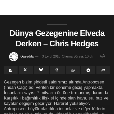
Dünya Gezegenine Elveda
Derken – Chris Hedges
A
Gazedda
3 Eylül 2018
Okuma Süresi: 10 dk
A
Gezegen bizim şiddetli saldırımız altında Antroposen
(İnsan Çağı) adı verilen bir döneme geçiş yapmakta.
İnsanların sayısı 7 milyarın üstüne tırmanmış durumda.
Karşılıklı bağımlılık ilişkisi içinde olan hava, su, buz ve
kayalar değişim geçiriyor. Hararet yükseliyor.
Antroposen, büyük olasılıkla insanlar ve diğer türlerin
çoğu için yok oluşla ya da kitlesel bir soy tükenişi ile