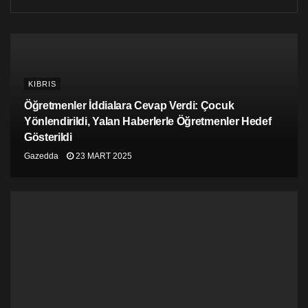
Gezegen bizim şiddetli saldırımız altında Antroposen
(İnsan Çağı) adı verilen bir döneme geçiş yapmakta. Bu
çağ, şiddete dayalı fetihler, savaşlar, kölelik, soykırım
ve, 200 yıl kadar önce başlayıp insanların kömür ve
petrol biçiminde depolanmış yüz milyonlarca yıllık
KIBRIS
güneş ışığını yakmasına tanık olan Endüstri Devrimi’nin
ürünü. İnsanların sayısı 7 milyarın üstüne tırmanmış
Öğretmenler İddialara Cevap Verdi: Çocuk
durumda. Karşılıklı bağımlılık ilişkisi içinde olan hava,
Yönlendirildi, Yalan Haberlerle Öğretmenler Hedef
su, buz ve kayalar değişim geçiriyor. Hararet
Gösterildi
yükseliyor. Antroposen, büyük olasılıkla insanlar ve
Gazedda
23 MART 2025
diğer türlerin çoğu için yok oluşla ya da kitlesel bir soy
tükenişi ile sonuçlanırken, aynı zamanda bilinen yaşam
biçimlerinin büyük çoğunluğunu devre dışı bırakacak
iklim koşulları yaratacak. Küresel ısınma ilk olarak ta
1896’da İsveçli bilimci Svante Arrhenius tarafından
saptanmış olmasına rağmen, biz toplu intihara doğru
uygun adım yürüyüşümüzü aksatmadan
sürdürmekteyiz.
Küresel ısınmayı sağaltma konusunda harekete
geçilememesi, insanın ilerlemesi efsanesini ve biz