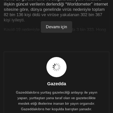
ilişkin güncel verilerin derlendiği “Worldometer” internet
sitesine göre, dünya genelinde virüs nedeniyle toplam
82 bin 136 kişi öldü ve virüse yakalanan 302 bin 367
kişi iyileşti.
Devamı için
Kovid-19 nedeniyle Çin ana karasında 3 bin 333, Hong
Kong’da 4, İtalya’da 17 bin 127, İspanya’da 14 bin 45,
ABD’de 12 bin 857, Fransa’da 10 bin 328, İngiltere’de 6
bin 159, İran’da 3 bin 872, Hollanda’da 2 bin 101,
Belçika’da 2 bin 35, Almanya’da 2 bin 16, İsviçre’de
824, Türkiye’de 725, Brezilya’da 688, İsveç’te 591,
Kanada’da 381, Portekiz’de 345, Avusturya’da 243,
Endonezya’da 221, Ekvador’da 220, İrlanda’da 210,
Romanya’da 205, Danimarka’da 203, Güney Kore’de
200, Cezayir’de 193, Filipinler’de 177, Hindistan’da 164,
Meksika’da 141, Polonya’da 129, Peru’da 107,
Gazedda
Japonya’da 104, Dominik Cumhuriyeti’nde 98, Mısır’da
Gazeddakıbrıs yurttaş gazeteciliği anlayışı ile yayın
94, Çekya’da 91, Fas’ta 90, Norveç’te 89,
yapan, yurttaştan yana taraf olan ve gazetecilikte
Yunanistan’da 81, İsrail’de 71, Irak’ta 65, Malezya’da
63, Sırbistan’da 61, Arjantin’de 60, Panama’da 59,
meslek etiği ilkelerine inanan bir yayın organıdır.
Rusya’da 58, Pakistan’da 58, Macaristan’da 58,
Gazeddakıbrıs her koşulda barıştan yanadır.