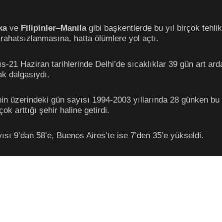
ka
ve
Filipinler
–
Manila
gibi başkentlerde bu yıl birçok tehli
rahatsızlanmasına, hatta ölümlere yol açtı.
ıs-21 Haziran tarihlerinde Delhi’de sıcaklıklar 39 gün art a
ak dalgasıydı.
in üzerindeki gün sayısı 1994-2003 yıllarında 28 günken bu s
ok arttığı şehir haline getirdi.
sı 9’dan 58’e, Buenos Aires’te ise 7’den 35’e yükseldi.