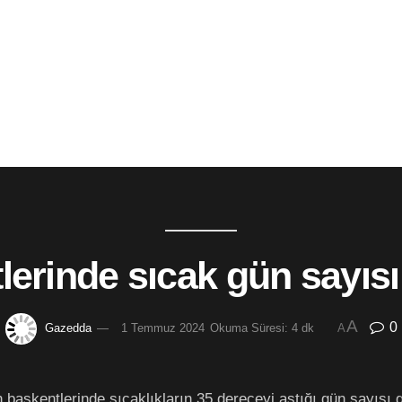
erinde sıcak gün sayısı 
A
0
Gazedda
1 Temmuz 2024
Okuma Süresi: 4 dk
A
in başkentlerinde sıcaklıkların 35 dereceyi aştığı gün sayısı g