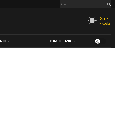
25
°C
Nicosia
RİH
TÜM İÇERİK