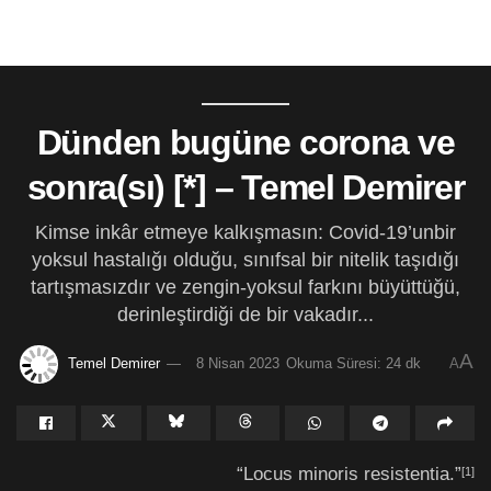
Dünden bugüne corona ve
sonra(sı) [*] – Temel Demirer
Kimse inkâr etmeye kalkışmasın: Covid-19’unbir
yoksul hastalığı olduğu, sınıfsal bir nitelik taşıdığı
tartışmasızdır ve zengin-yoksul farkını büyüttüğü,
derinleştirdiği de bir vakadır...
A
Temel Demirer
8 Nisan 2023
Okuma Süresi: 24 dk
A
“Locus minoris resistentia.”
[1]