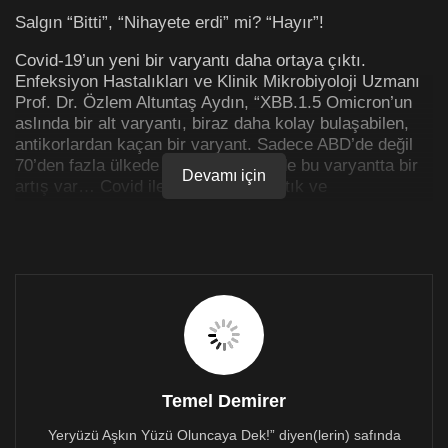
Salgın “Bitti”, “Nihayete erdi” mi? “Hayır”!
Covid-19’un yeni bir varyantı daha ortaya çıktı.
Enfeksiyon Hastalıkları ve Klinik Mikrobiyoloji Uzmanı
Prof. Dr. Özlem Altuntaş Aydın, “XBB.1.5 Omicron’un
aslında bir alt varyantı, biraz daha kolay bulaşabilen,
antikorlardan kaçan bir varyant. Sadece ABD’de değil
70’den fazla ülkede de benzer şekilde bu varyantta bir
Devamı için
artış var… Covid ile 3 yıl önce tanıştık ve
tanıştığımızdan bu yana pek çok varyantla karşılaştık.
Sonuçta virüsler de varlıklarını devam ettirebilmek için
çoğalmaları sırasında kendi yapılarında değişiklikler
yapıyorlar,”
derken; “Covid-19 gibi bir salgın daha
[2]
yaşama olasılığının yüzde 38 olduğunu ve bunun kısa
sürede, on yıl içinde olabileceğini gösteriyor.”
[3]
Gerçekten 2023’de de ‘Dünya Sağlık Örgütü’ (DSÖ/
WHO), coronavirüs ile ilgili tehlikenin devam ettiğini
belirterek Covid-19 salgınının uluslararası bir acil
Temel Demirer
durum oluşturduğunun altını çizerken virüsün hâlâ
tehlikeli bir hastalık olduğuna dikkat çekiyor; bir dönüm
Yeryüzü Aşkın Yüzü Oluncaya Dek!” diyen(lerin) safında