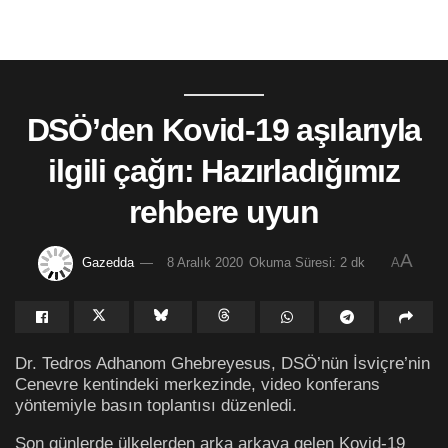
DSÖ’den Kovid-19 aşılarıyla
ilgili çağrı: Hazırladığımız
rehbere uyun
A
Gazedda
8 Aralık 2020
Okuma Süresi: 2 dk
A
Dr. Tedros Adhanom Ghebreyesus, DSÖ’nün İsviçre’nin
Cenevre kentindeki merkezinde, video konferans
yöntemiyle basın toplantısı düzenledi.
Son günlerde ülkelerden arka arkaya gelen Kovid-19