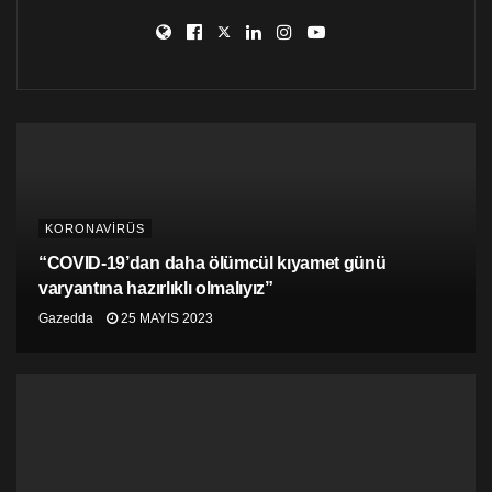
Kovid-19’un kökeniyle ilgili tartışmalara da değinen
Ghebreyesus, virüsün kökeninin araştırılması için en
kısa zamanda Çin’i ziyaret etmek istediklerini belirtti.
Ghebreyesus,
“En kısa zamanda sahada olmayı
planlıyor ve umut ediyoruz”
ifadesini kullandı.
DSÖ Acil Durumlar Programı Direktörü Mike Ryan, 27
Kasım’da düzenlenen basın toplantısında, Çinli bir
gazetecinin sorusuna,
“Hastalığın Çin’de ortaya
KORONAVİRÜS
çıkmadığını söylemek oldukça spekülatif.
Araştırmalara, ilk vakaların ortaya çıktığı yerden
“COVID-19’dan daha ölümcül kıyamet günü
başlamak gerekir”
cevabını vermişti.
varyantına hazırlıklı olmalıyız”
Gazedda
25 MAYIS 2023
Ryan, DSÖ olarak virüsün dünyada ilk görüldüğü şehir
olan Vuhan’a en kısa zamanda bir araştırma ekibi
göndermeyi umduklarını ifade etmişti.
DSÖ, Kovid-19’un kökeninin araştırılması konusunda
salgının ilk patlak verdiği ülke olan Çin’e karşı pasif
kalmakla suçlanıyor.