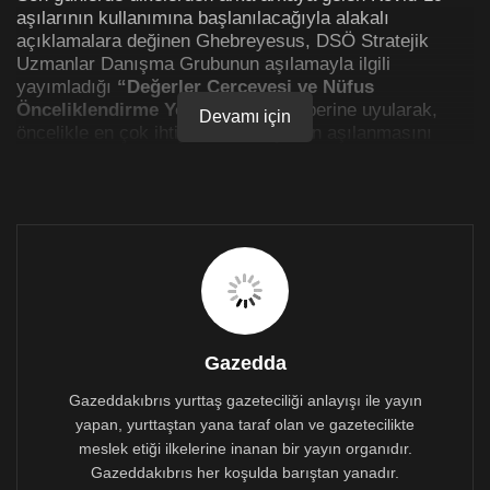
aşılarının kullanımına başlanılacağıyla alakalı
açıklamalara değinen Ghebreyesus, DSÖ Stratejik
Uzmanlar Danışma Grubunun aşılamayla ilgili
yayımladığı
“Değerler Çerçevesi ve Nüfus
Önceliklendirme Yol Haritası”
rehberine uyularak,
Devamı için
öncelikle en çok ihtiyacı olan kişilerin aşılanmasını
istedi.
Ghebreyesus, sağlık çalışanlarının aşılanmasının
öncelikli olduğunu vurgulayarak, bunun gerek sağlık
çalışanlarını gerek sağlık sistemlerinin korunmasına
yardımcı olacağına dikkati çekti.
“Yaş nedeniyle ciddi hastalık veya ölüm riski en
yüksek olan kişiler de yüksek öncelikli bir
gruptur”
diyen Ghebreyesus, bu kişileri korumanın
Gazedda
ciddi hastalıkları ve ölümleri azaltacağını, sağlık
sistemlerinin üzerindeki yükü hafifleteceğini kaydetti.
Gazeddakıbrıs yurttaş gazeteciliği anlayışı ile yayın
yapan, yurttaştan yana taraf olan ve gazetecilikte
Ghebreyesus, ağır hastalık riski yüksek olan gruplara
meslek etiği ilkelerine inanan bir yayın organıdır.
da aşılamada
öncelik verilmesi
gerektiğinin altını çizdi.
Gazeddakıbrıs her koşulda barıştan yanadır.