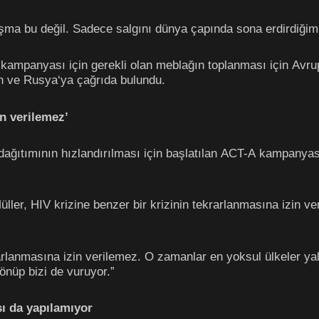
şma bu değil. Sadece salgını dünya çapında sona erdirdiğim
kampanyası için gerekli olan meblağın toplanması için Avrup
in ve Rusya‘ya çağrıda bulundu.
in verilemez’
 dağıtımının hızlandırılması için başlatılan ACT-A kampanyas
er, HIV krizine benzer bir krizinin tekrarlanmasına izin ver
krarlanmasına izin verilemez. O zamanlar en yoksul ülkeler yal
nüp bizi de vuruyor.”
sı da yapılamıyor