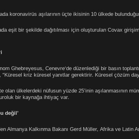
a koronavirüs aşılarının üçte ikisinin 10 ülkede bulunduğu
a eşit bir şekilde dağıtılması için oluşturulan Covax giriş
i
om Ghebreyesus, Cenevre‘de düzenlediği bir basın toplantıs
 “Küresel kriz küresel yanıtlar gerektirir. Küresel çözüm day
te olan ülkelerdeki nüfusun yüzde 25’inin aşılanmasının mü
uroluk bir kaynağa ihtiyaç var.
u değil’
den Almanya Kalkınma Bakanı Gerd Müller, Afrika ve Latin A