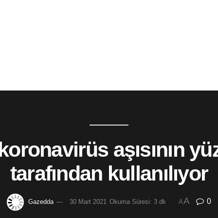
ronavirüs aşısının yüz
tarafından kullanılıyor
A
0
Gazedda
30 Mart 2021
Okuma Süresi: 3 dk
A