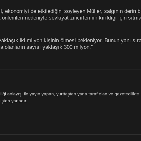
, ekonomiyi de etkilediğini söyleyen Müller, salgının derin b
a önlemleri nedeniyle sevkiyat zincirlerinin kırıldığı için sıt
yaklaşık iki milyon kişinin ölmesi bekleniyor. Bunun yanı sır
a olanların sayısı yaklaşık 300 milyon.”
ği anlayışı ile yayın yapan, yurttaştan yana taraf olan ve gazetecilikte m
ıştan yanadır.