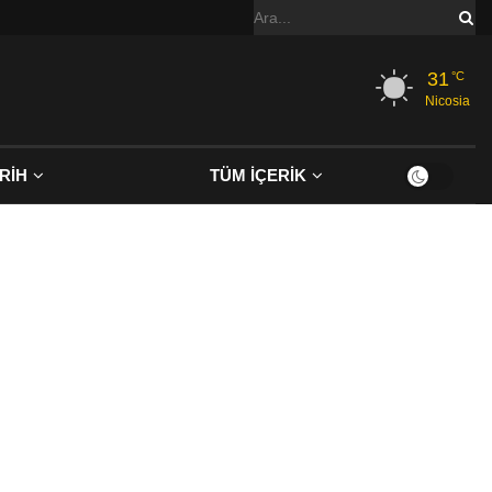
31
°C
Nicosia
RİH
TÜM İÇERİK