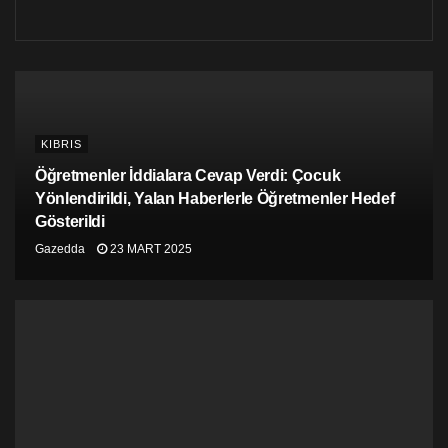
hal aldı.
194 ülkeden toplanan veriye göre haftada 55 saatten
fazla çalışan birinin 35-40 saat çalışan birine göre inme
geçirme riski yüzde 35 daha fazla, kalp hastalığı
nedeniyle ölme ihtimali ise yüzde 17 daha yüksek.
KIBRIS
Öğretmenler İddialara Cevap Verdi: Çocuk
Yönlendirildi, Yalan Haberlerle Öğretmenler Hedef
Gösterildi
Gazedda
23 MART 2025