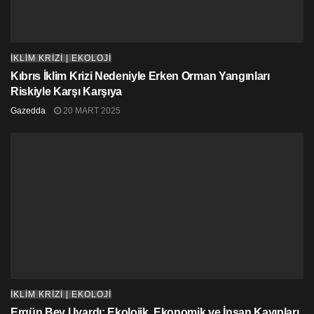
son derece önemlidir.
Hayvanlara yönelik işlenen suçların kabahat
kapsamından çıkarılarak hayvan hakları anlayışı
İKLİM KRİZİ | EKOLOJİ
çerçevesinde suç olarak tanımlanması ve hayvan
Kıbrıs İklim Krizi Nedeniyle Erken Orman Yangınları
haklarına anayasal bir içerik kazandırılması oldukça
Riskiyle Karşı Karşıya
önemlidir.
Gazedda
20 MART 2025
‘Santraller durdurulsun’
Termik santrallerin bacalarından çıkan kül ve zehirli
gazların doğayı ve hayvanı, bitkileri ve tarımı, insan
sağlığını ve iklimi zehirlemektedir. Baca filtrelerinin
takılması kesinlikle yeterli bir önlem değildir. Bütün
termik santrallerin faaliyetleri durdurulmalıdır.
Toplumsal cinsiyet eşitsizlikler ve çevresel sorunların
deneyimlenmesi pek çok açıdan benzerlikler
taşımaktadır. Öyleyse çevresel sorunlar düşünülürken
İKLİM KRİZİ | EKOLOJİ
Ergün Bey Uyardı: Ekolojik, Ekonomik ve İnsan Kayıpları
toplumsal cinsiyet faktörü göz ardı edilemez;