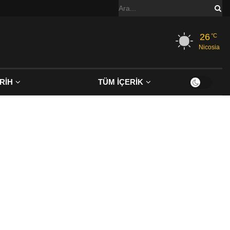
26
°C
Nicosia
RİH
TÜM İÇERİK