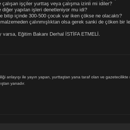
 çalışan işçiler yurttaş veya çalışma izinli mi idiler?
e diğer yapılan işleri denetleniyor mu idi?
de bitip içinde 300-500 çocuk var iken çökse ne olacaktı?
 malzemeden çalınmışlıktan olsa gerek sanki de çöken bir 
ey varsa, Eğitim Bakanı Derhal İSTİFA ETMELİ.
ği anlayışı ile yayın yapan, yurttaştan yana taraf olan ve gazetecilikte m
ıştan yanadır.