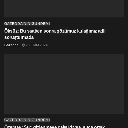
GAZEDDA'NIN GÜNDEMİ
Öksüz: Bu saatten sonra gözümüz kulağımız adli
soruşturmada
Gazedda
28 EKIM 2024
GAZEDDA'NIN GÜNDEMİ
Özersay: Suç gizlenmeye çalışıldıysa, suça ortak