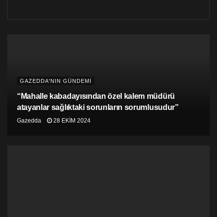
halinde seçimin başlangıç tarihinin 21 Nisan 2021
olacağını, bu nedenle seçim tarihinin 21 Nisan 2021
tarihinden önce belirlenmesi gerektiğini bildirerek görev
ve sorumluluğunu yerine getirmiştir. Meclis Başkanlığı
halen bu yazıya cevap vermemiş ve Meclis tarafından
seçim tarihi saptanmamıştır. Bu durumda Yüksek
Seçim Kurulu‟nun ara seçim yapması yasal mevzuat
ışığında mümkün değildir.
GAZEDDA'NIN GÜNDEMİ
“Mahalle kabadayısından özel kalem müdürü
atayanlar sağlıktaki sorunların sorumlusudur”
Gazedda
28 EKIM 2024