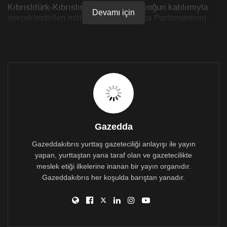
Kıbrıslıtürk-Kıbrıslırum yurttaşların yoğun katılımıyla
Devamı için
gerçekleştirilen mitingde AKEL Avrupa Parlamentosu
Milletvekili adayları da iki toplumlu mitinge katılan
yurttaşları selamladı.
Gazedda
Gazeddakıbrıs yurttaş gazeteciliği anlayışı ile yayın
yapan, yurttaştan yana taraf olan ve gazetecilikte
meslek etiği ilkelerine inanan bir yayın organıdır.
Gazeddakıbrıs her koşulda barıştan yanadır.