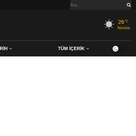
26
°C
Nicosia
RİH
TÜM İÇERİK