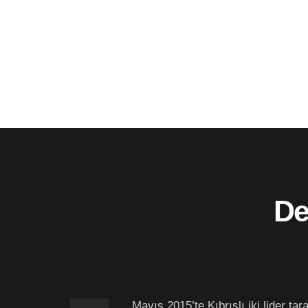
De
Mayıs 2015’te Kıbrıslı iki lider t