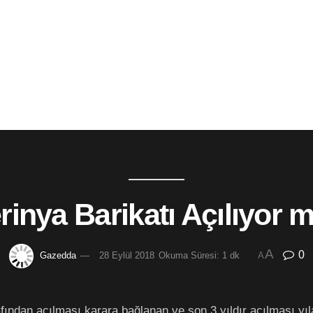
rinya Barikatı Açılıyor 
A
0
Gazedda
28 Eylül 2018
Okuma Süresi: 1 dk
A
arafından açılması karara bağlanan ve son 3 yıldır açılması y