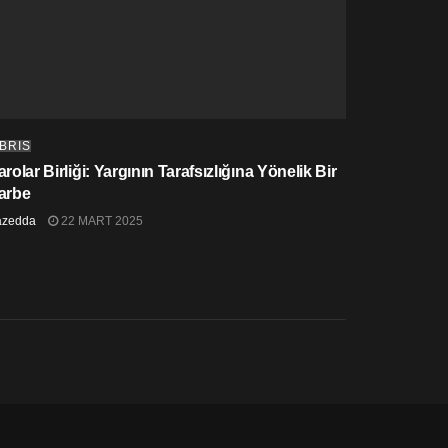
IBRIS
rolar Birliği: Yargının Tarafsızlığına Yönelik Bir
arbe
azedda
22 MART 2025