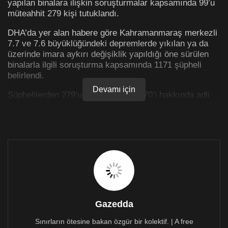
yapılan binalara ilişkin soruşturmalar kapsamında 99’u
müteahhit 279 kişi tutuklandı.
DHA’da yer alan habere göre Kahramanmaraş merkezli
7.7 ve 7.6 büyüklüğündeki depremlerde yıkılan ya da
üzerinde imara aykırı değişiklik yapıldığı öne sürülen
binalarla ilgili soruşturma kapsamında 1171 şüpheli
belirlendi.
Devamı için
Şüphelilerden 279’u tutuklanırken, 370’i hakkında adli
kontrol kararı verildi, 250 kişi hakkında yakalama kararı
çıkarıldı.
Hakkında gözaltı talimatı bulunan 95 kişi bulunurken,
gözaltındaki 2 kişinin işlemleri sürüyor. Şüpheli olarak
tespit edilenlerden 22’sinin yurt dışında olduğu, 50
kişinin ise hayatını kaybettiği belirlendi. Ayrıca 103
şüpheli de ifadesi alınarak serbest bırakıldı.
Gazedda
Sınırların ötesine bakan özgür bir kolektif. | A free