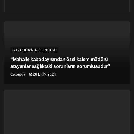
“Azınlık hükümeti ölü doğdu”
TDP Genel Başkanı Cemal Özyiğit konuyla ilgili yaptığı
açıklamada şu ifadelere yer verdi:
“Ülkemiz tarihi günlerinden biri yaşıyor. Halkımız
sorunlarına çare üretecek bir merci bekliyor. Ama merci
koltukta daha fazla nasıl daha fazla oturabilirim
GAZEDDA'NIN GÜNDEMİ
derdinde. Oysa, hükümetlere düşen görev, halkın
sorunlarına çare üretmek, her şeyden önce yasalara,
“Mahalle kabadayısından özel kalem müdürü
anayasalara söz söyletmemek, önce kendisi saygı
atayanlar sağlıktaki sorunların sorumlusudur”
duyup, yasaları eksiksiz uygulamanın yoluna gitmektir.
Gazedda
28 EKIM 2024
3 vekilinin devşirilmesiyle oluşturulan azınlık hükümeti
ölü doğdu. Yönetime geldi geleli, kaos ve karmaşa aldı
başını gitti. Biz daha iyi para buluruz mantığıyla hareket
edildi ama sonuç belli. Tüm bunların içinde, anayasa
mahkememizin aldığı karar var. Bu karara dil uzatılıyor,
bu kararı alanlar tehdit ediliyor ama anayasayı öncelikle
koruması gerekenler buna ses çıkarmıyor. Artık halk
kararını kendi verecek. Bir an önce halka gidelim.”