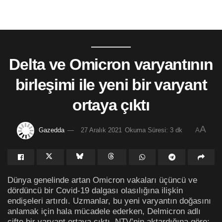
Delta ve Omicron varyantının
birleşimi ile yeni bir varyant
ortaya çıktı
A
Gazedda
27 Aralık 2021
Okuma Süresi: 3 dk
A
Dünya genelinde artan Omicron vakaları üçüncü ve
dördüncü bir Covid-19 dalgası olasılığına ilişkin
endişeleri artırdı. Uzmanlar, bu yeni varyantın doğasını
anlamak için hala mücadele ederken, Delmicron adlı
çifte bir varyant ortaya çıktı. NTV’nin aktardığına göre;