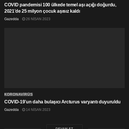
COVID pandemisi 100 ülkede temel aşı açığı doğurdu,
-Boğaz ağrısı
2021’de 25 milyon çocuk aşısız kaldı
Gazedda
26 NISAN 2023
-Kalıcı öksürük
-Baş ağrısı
-Tat veya koku alma duyusunda değişiklik
-Burun akıntısı
-Yüksek ateş
KORONAVİRÜS
COVID-19’un daha bulaşıcı Arcturus varyantı duyuruldu
Gazedda
14 NISAN 2023
DEVAM ET