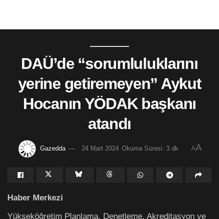
DAÜ’de “sorumluluklarını
yerine getiremeyen” Aykut
Hocanın YÖDAK başkanı
atandı
A
Gazedda
24 Mart 2024
Okuma Süresi: 3 dk
A
Haber Merkezi
Yükseköğretim Planlama, Denetleme, Akreditasyon ve