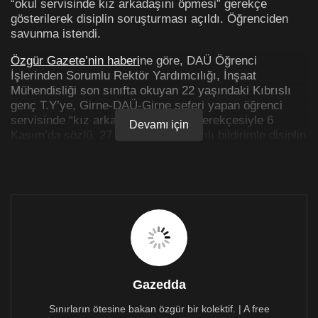
“okul servisinde kız arkadaşını öpmesi” gerekçe
gösterilerek disiplin soruşturması açıldı. Öğrenciden
savunma istendi.
Özgür Gazete’nin haberi
ne göre, DAÜ Öğrenci
İşlerinden Sorumlu Rektör Yardımcılığı, İnşaat
Mühendisliği son sınıfta okuyan 22 yaşındaki Kıbrıslı
genç T.Y’ye, Girne-DAÜ-Girne seferi yapan öğrenci
servisinde “kız arkadaşını öptüğü” gerekçesiyle 6
Devamı için
Kasım’da sözlü, 27 Kasım’da da yazılı bildirimle disiplin
soruşturması açtı, T.Y‘nin savunmasını istedi.
Haberin tamamını okumak için tıklayınız >>>
Gazedda
Sınırların ötesine bakan özgür bir kolektif. | A free