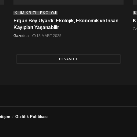
İKLİM KRİZİ | EKOLOJİ
İK
Ergün Bey Uyardı: Ekolojik, Ekonomik ve İnsan
K
Kayıpları Yaşanabilir
G
Gazedda
13 MART 2025
DEVAM ET
etişim
Gizlilik Politikası