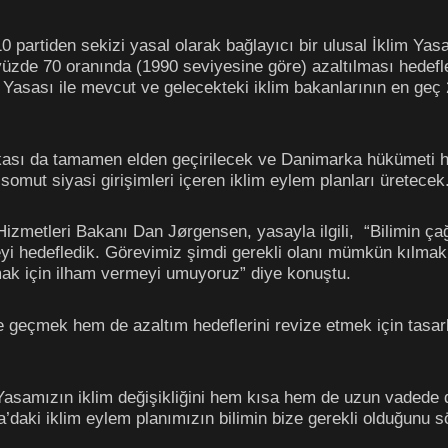
10 partiden sekizi yasal olarak bağlayıcı bir ulusal İklim Ya
yüzde 70 oranında (1990 seviyesine göre) azaltılması hedefl
Yasası ile mevcut ve gelecekteki iklim bakanlarının en geç 
tikası da tamamen elden geçirilecek ve Danimarka hükümeti h
somut siyasi girişimleri içeren iklim eylem planları üretecek
Hizmetleri Bakanı Dan Jørgensen, yasayla ilgili, “Bilimin 
eyi hedefledik. Görevimiz şimdi gerekli olanı mümkün kılmak.
mak için ilham vermeyi umuyoruz” diye konuştu.
 geçmek hem de azaltım hedeflerini revize etmek için tasarl
 Yasamızın iklim değişikliğini hem kısa hem de uzun vadede
a’daki iklim eylem planımızın bilimin bize gerekli olduğunu 