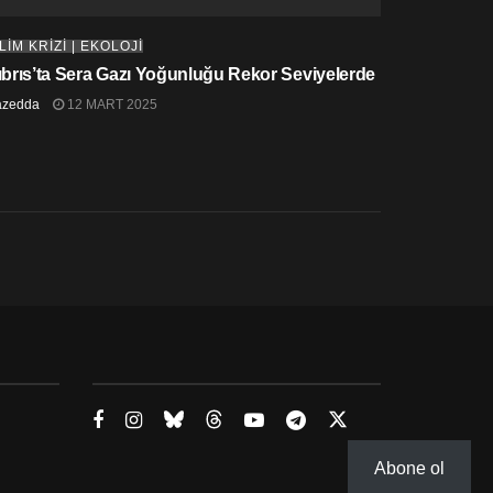
LİM KRİZİ | EKOLOJİ
ıbrıs’ta Sera Gazı Yoğunluğu Rekor Seviyelerde
azedda
12 MART 2025
Abone ol