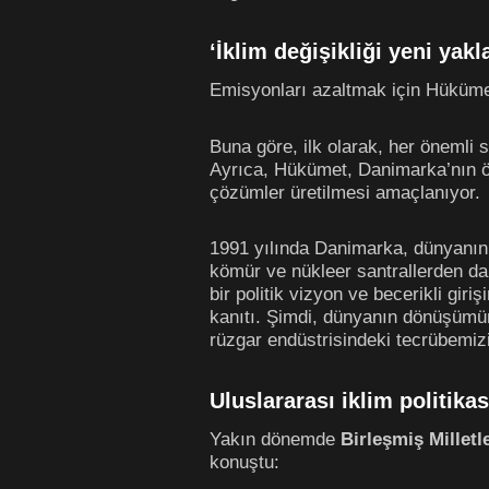
‘İklim değişikliği yeni yak
Emisyonları azaltmak için Hükümet,
Buna göre, ilk olarak, her önemli 
Ayrıca, Hükümet, Danimarka’nın önd
çözümler üretilmesi amaçlanıyor.
1991 yılında Danimarka, dünyanın i
kömür ve nükleer santrallerden dah
bir politik vizyon ve becerikli gi
kanıtı. Şimdi, dünyanın dönüşümünü
rüzgar endüstrisindeki tecrübemizi
Uluslararası iklim politika
Yakın dönemde
Birleşmiş Millet
konuştu: