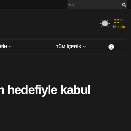
33
°C
Nicosia
RİH
TÜM İÇERİK
m hedefiyle kabul