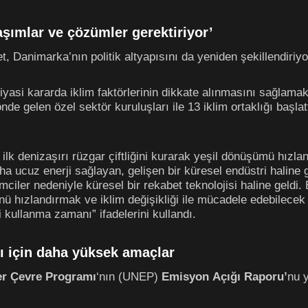
laşımlar ve çözümler gerektiriyor’
 Danimarka’nın politik altyapısını da yeniden şekillendiriyo
siyasi kararda iklim faktörlerinin dikkate alınmasını sağlama
e gelen özel sektör kuruluşları ile 13 iklim ortaklığı başlat
lk denizaşırı rüzgar çiftliğini kurarak yeşil dönüşümü hızla
a ucuz enerji sağlayan, gelişen bir küresel endüstri haline 
rişimciler nedeniyle küresel bir rekabet teknolojisi haline g
 hızlandırmak ve iklim değişikliği ile mücadele edebilecek y
 kullanma zamanı” ifadelerini kullandı.
sı için daha yüksek amaçlar
ler Çevre Programı
‘nın (UNEP)
Emisyon
Açığı Raporu’
nu y