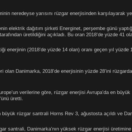
inin neredeyse yarısını rüzgar enerjisinden karşılayarak yeni
enin elektrik dağıtım şirketi Energinet, perşembe günü yaptı
 tarafından üretildiğini açıkladı. Bu oran 2018’de yüzde 41 ola
ttiği enerjinin (2018’de yüzde 14 olan) oranı geçen yıl yüzde
.
deri olan Danimarka, 2018’de enerjisinin yüzde 28’ini rüzgard
ope’un verilerine göre, rüzgar enerjisi Avrupa’da en büyük 
’ünü üretti.
büyük rüzgar santrali Horns Rev 3, ağustosta açıldı ve Dan
ar santrali, Danimarka’nın yüksek rüzgar enerjisi üretimine