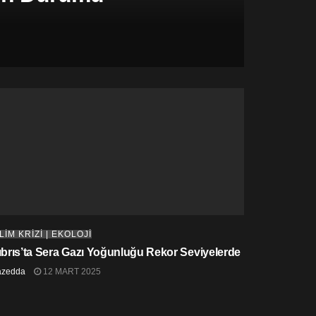
LİM KRİZİ | EKOLOJİ
ıbrıs’ta Sera Gazı Yoğunluğu Rekor Seviyelerde
azedda
12 MART 2025