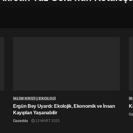
İKLİM KRİZİ | EKOLOJİ
İK
Ergün Bey Uyardı: Ekolojik, Ekonomik ve İnsan
K
Kayıpları Yaşanabilir
G
Gazedda
13 MART 2025