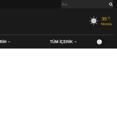
35
°C
Nicosia
RİH
TÜM İÇERİK