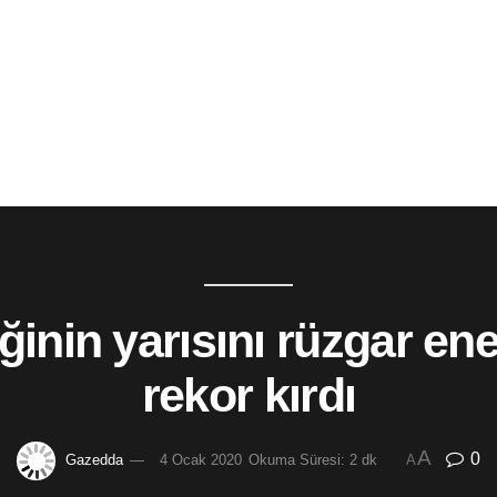
ğinin yarısını rüzgar ene
rekor kırdı
A
0
Gazedda
4 Ocak 2020
Okuma Süresi: 2 dk
A