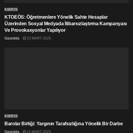
olabileceğini de yazdı.
KIBRIS
Etiketler:
fuhuş
kadın ticareti
seks köleliği
KTOEÖS: Öğretmenlere Yönelik Sahte Hesaplar
Üzerinden Sosyal Medyada İtibarsızlaştırma Kampanyası
Ve Provokasyonlar Yapılıyor
Gazedda
23 MART 2025
KIBRIS
Barolar Birliği: Yargının Tarafsızlığına Yönelik Bir Darbe
Gazedda
22 MART 2025