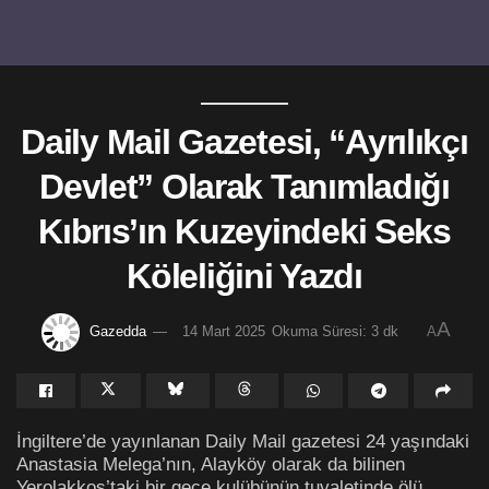
Daily Mail Gazetesi, “Ayrılıkçı
Devlet” Olarak Tanımladığı
Kıbrıs’ın Kuzeyindeki Seks
Köleliğini Yazdı
A
Gazedda
14 Mart 2025
Okuma Süresi: 3 dk
A
İngiltere’de yayınlanan Daily Mail gazetesi 24 yaşındaki
Anastasia Melega’nın, Alayköy olarak da bilinen
Yerolakkos’taki bir gece kulübünün tuvaletinde ölü