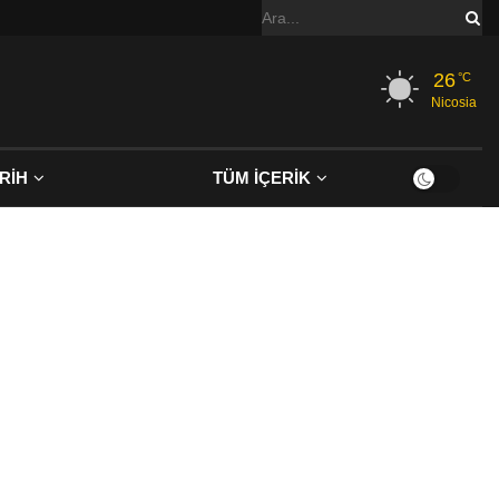
26
°C
Nicosia
RİH
TÜM İÇERİK