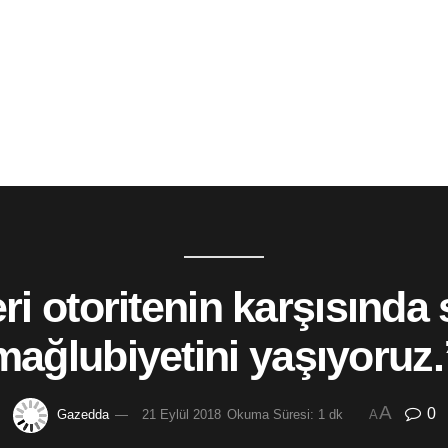
ri otoritenin karşısında s
mağlubiyetini yaşıyoruz.
A
0
Gazedda
21 Eylül 2018
Okuma Süresi: 1 dk
A