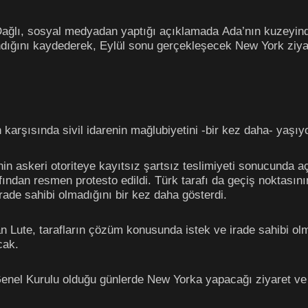
ğlı, sosyal medyadan yaptığı açıklamada Ada’nın kuzeyinde a
dığını kaydederek, Eylül sonu gerçekleşecek New York ziyaret
 karşısında sivil idarenin mağlubiyetini -bir kez daha- yaşıy
enin askeri otoriteye kayıtsız şartsız teslimiyeti sonucunda 
fından resmen protesto edildi. Türk tarafı da geçiş noktas
 irade sahibi olmadığını bir kez daha gösterdi.
n Lute, tarafların çözüm konusunda istek ve irade sahibi ol
cak.
enel Kurulu olduğu günlerde New Yorka yapacağı ziyaret ve G