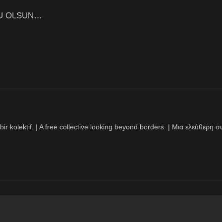
TLU OLSUN…
bir kolektif. | A free collective looking beyond borders. | Μια ελεύθερ