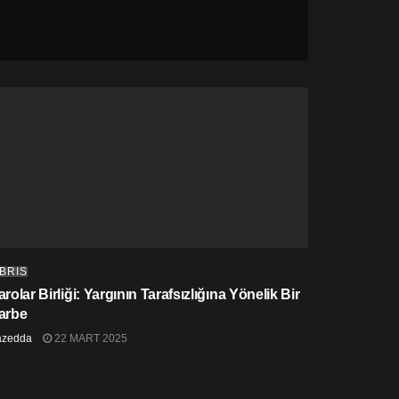
IBRIS
rolar Birliği: Yargının Tarafsızlığına Yönelik Bir
arbe
azedda
22 MART 2025