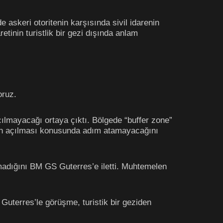
skeri otoritenin karşısında sivil idarenin
inin turistlik bir gezi dışında anlam
oruz.
açılmayacağı ortaya çıktı. Bölgede “buffer zone”
ının açılması konusunda adım atamayacağını
madığını BM GS Guterres’e iletti. Muhtemelen
uterres’le görüşme, turistik bir geziden