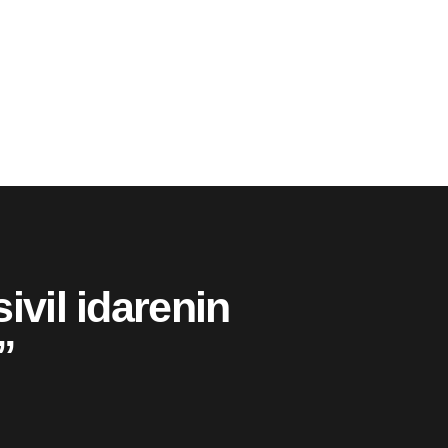
ivil idarenin
”