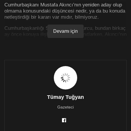
Cumhurbaşkanı Mustafa Akıncı’nın yeniden aday olup
olmama konusundaki düşüncesi nedir, ya da bu konuda
netleştirdiği bir kararı var mıdır, bilmiyoruz.
Cumhurbaşkanlığı Sözcüsü Barış Burcu, bundan birkaç
Devamı için
ay önce konuya ilişkin bir soruyu yanıtlarken, Akıncı’nın
aday olup olmayacağına zamanı geldiğinde karar
vereceğini ifade ederek, ‘Sayın Cumhurbaşkanımız
konjenktürel olarak da değerlendirir, ihtiyaçlara bakar.
Eğer bu toplumun ve sürecin kendisine ihtiyaç
duyacağını hissederse geçmişte olduğu gibi aday olur,
hissetmezse aday olmaz’ demişti.
Akıncı’nın adaylık konusundaki kararını, ‘zamanı
geldiğinde’ öğreneceğiz.
Tümay Tuğyan
Cumhurbaşkanı’nın
2020 Nisan’ındaki yarışa katılıp
katılmayacağı, kuşkusuz Cumhuriyetçi Türk Partisi’nin
Gazeteci
seçime ilişkin tavrını netleştirmesi bakımından da
büyük önem taşıyacak.
Akıncı’nın aday olması durumunda, CTP’nin aday