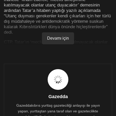
katılmayacak olanlar utanç duyacaktır’ demesinin
ardından Tatar’a hitaben yaptığı yazılı açıklamada
“Utanç duyması gerekenler kendi çıkarları için her türlü
dış müdahaleye ve antidemokratik yönteme suskun
kalarak Kıbrıslıtürkleri dünya önünde hiçleştirenlerdir”
dedi.
Devamı için
CTP, Tatar’ın ‘meclis birleşimine katılmayacak olanlar
utanç duyacaktır’ şeklindeki açıklamalarına tepki
gösterdi.
Tatar’ın ‘son derece marjinal ve on yıllarca geride
kalmış, köhnemiş bir söylemle toplumun önemli bir
kesimine hakaretamiz ve gerçek dışı iddialarla
saldırdığına dikkat çekilen açıklamada,
‘Cumhurbaşkanlığı makamının bu kadar tarafgir ve
ötekileştirici bir terminoloji kullanmasının’ seviye
meselesi olduğu kaydedildi.
Gazedda
Tatar’ın altı-üstü birbirini tutmayan, birbiriyle alakası
Gazeddakıbrıs yurttaş gazeteciliği anlayışı ile yayın
olmayan, kimi fanatik kesimlerin çok geçmişte
yapan, yurttaştan yana taraf olan ve gazetecilikte