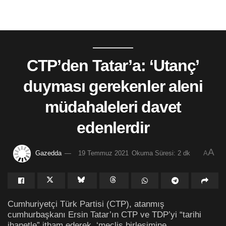
CTP’den Tatar’a: ‘Utanç’
duyması gerekenler aleni
müdahaleleri davet
edenlerdir
A
Gazedda
19 Temmuz 2021
Okuma Süresi: 2 dk
A
Cumhuriyetçi Türk Partisi (CTP), atanmış
cumhurbaşkanı Ersin Tatar’ın CTP ve TDP’yi “tarihi
ihanetle” itham ederek, ‘meclis birleşimine