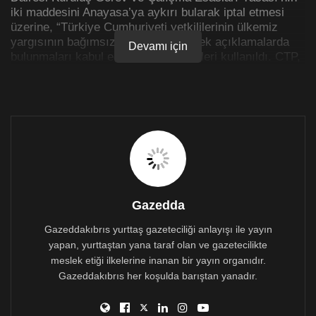
iki maddesini Anayasa’ya aykırı bularak iptal etmesi
üzerine, “Türkiye Cumhuriyeti yetkililerinin ülkemiz
yargısının bağımsızlığını zedeleyecek açıklamalarda
Devamı için
bulunmaları kabul edilemezdir” ifadeleri kullanıldı. CTP,
Kıbrıs Türk Barolar Birliği’nin yargı bağımsızlığına
sahip çıkmak amacıyla 19 Nisan 2021 Pazartesi günü
yapacağı eyleme destek belirtti.
Öte yandan Halkın Partisi ise “ülkemizde temel hak ve
özgürlüklerimizin korunması ve adaletin sağlanmasında
en büyük güvencemiz olan yargı bağımsızlığına
tartışmasız sahip çıkılmalıdır” diyerek, Barolar
Birliği’nin gerçekleştireceği eyleme destek belirtti.
Gazedda
Gazeddakıbrıs yurttaş gazeteciliği anlayışı ile yayın
yapan, yurttaştan yana taraf olan ve gazetecilikte
meslek etiği ilkelerine inanan bir yayın organıdır.
Gazeddakıbrıs her koşulda barıştan yanadır.