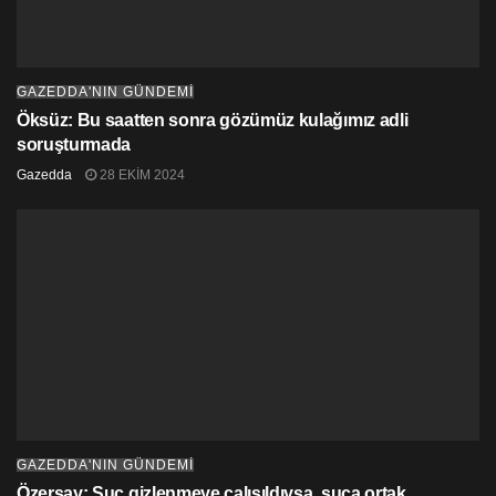
GAZEDDA'NIN GÜNDEMİ
Öksüz: Bu saatten sonra gözümüz kulağımız adli
soruşturmada
Gazedda
28 EKIM 2024
GAZEDDA'NIN GÜNDEMİ
Özersay: Suç gizlenmeye çalışıldıysa, suça ortak