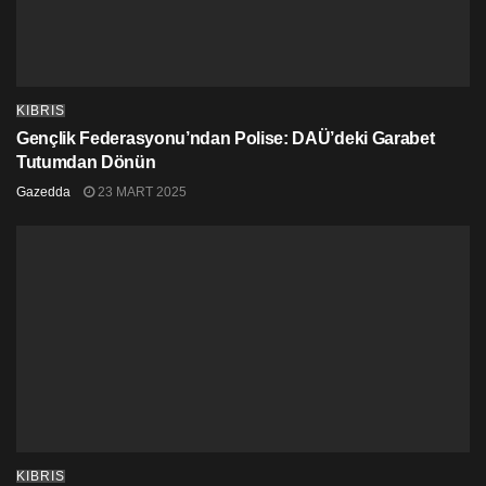
çalışır” diyerek makalesini sonlandırdı.
Çeviren: Mertkan Hamit
Makalenin orjinali :
https://cyprus-
KIBRIS
mail.com/2018/08/05/too-much-legalese-and-not-
Gençlik Federasyonu’ndan Polise: DAÜ’deki Garabet
enough-social-ideals/
Tutumdan Dönün
Gazedda
23 MART 2025
KIBRIS