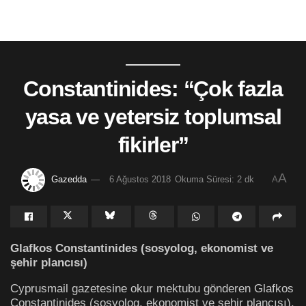
Constantinides: “Çok fazla
yasa ve yetersiz toplumsal
fikirler”
A
Gazedda
6 Ağustos 2018
Okuma Süresi: 2 dk
A
Glafkos Constantinides (sosyolog, ekonomist ve
şehir plancısı)
Cyprusmail gazetesine okur mektubu gönderen Glafkos
Constantinides (sosyolog, ekonomist ve şehir plancısı),