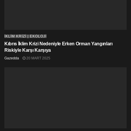
kullanımdan vazgeçmek ve yeniden kullanım
sistemlerini uygulamak olduğunu söyledi.
2017’de yapılan bir
araştırmaya
göre üretilen plastik
atıkların yüzde 91’i geri dönüştürülmüyor.
İKLİM KRİZİ | EKOLOJİ
Kıbrıs İklim Krizi Nedeniyle Erken Orman Yangınları
Riskiyle Karşı Karşıya
Gazedda
20 MART 2025