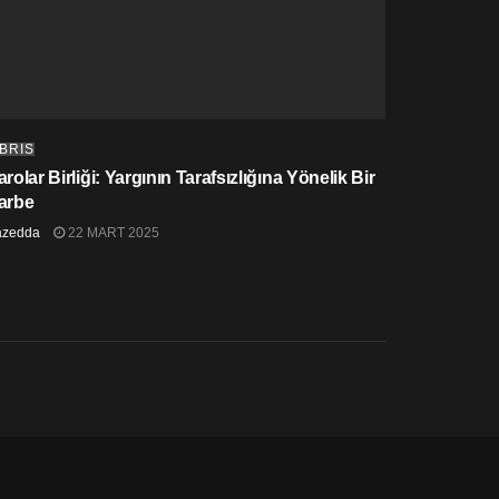
IBRIS
rolar Birliği: Yargının Tarafsızlığına Yönelik Bir
arbe
azedda
22 MART 2025