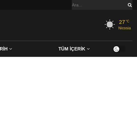
27
°C
Nicosia
RİH
TÜM İÇERİK