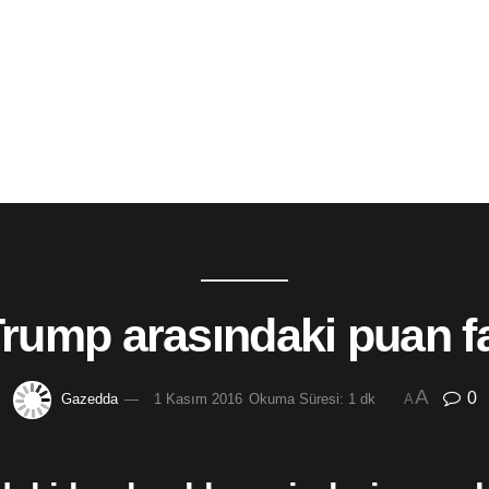
Trump arasındaki puan fa
A
0
Gazedda
1 Kasım 2016
Okuma Süresi: 1 dk
A