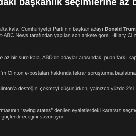
ki başkanlık seçimlerine az bi
fta kala, Cumhuriyetçi Parti’nin başkan adayı
Donald Trum
-ABC News tarafından yapılan son ankete göre, Hillary Clin
e az bir süre kala, ABD’de adaylar arasındaki puan farkı ka
I’ın Clinton e-postaları hakkında tekrar soruşturma başlatma
nton’a desteğini çekmeyi düşünürken, yalnızca yüzde 2’si bu 
rmasının “swing states” denilen eyaletlerdeki kararsız seçme
i güçlendireceğini savunuyor.