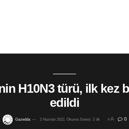
nin H10N3 türü, ilk kez b
edildi
A
0
Gazedda
2 Haziran 2021
Okuma Süresi: 2 dk
A