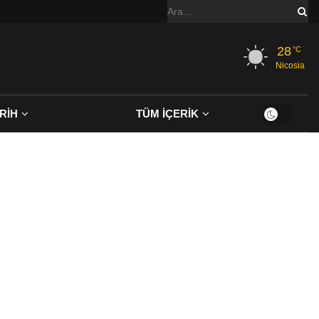
28
°C
Nicosia
RİH
TÜM İÇERİK