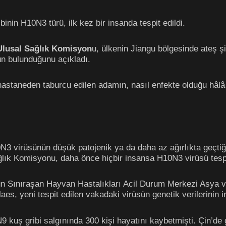
binin H10N3 türü, ilk kez bir insanda tespit edildi.
Ulusal Sağlık Komisyon
u, ülkenin Jiangu bölgesinde ateş ş
n bulunduğunu açıkladı.
staneden taburcu edilen adamın, nasıl enfekte olduğu hâlâ t
3 virüsünün düşük patojenik ya da daha az ağırlıkta geçtiği
Sağlık Komisyonu, daha önce hiçbir insansa H10N3 virüsü tespi
un Sınıraşan Hayvan Hastalıkları Acil Durum Merkezi Asya v
Claes, yeni tespit edilen vakadaki virüsün genetik verilerinin 
 kuş gribi salgınında 300 kişi hayatını kaybetmişti. Çin’de 