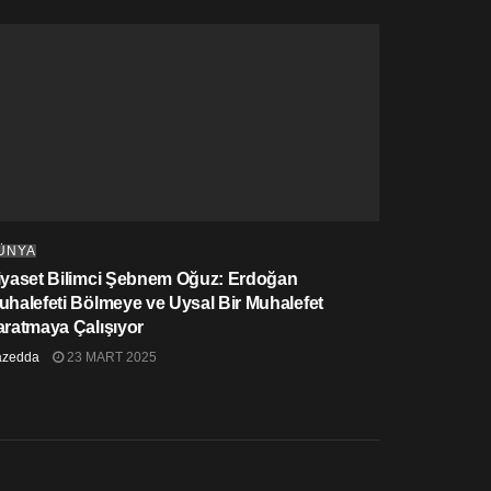
ÜNYA
iyaset Bilimci Şebnem Oğuz: Erdoğan
uhalefeti Bölmeye ve Uysal Bir Muhalefet
aratmaya Çalışıyor
azedda
23 MART 2025