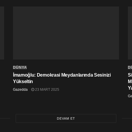
DÜNYA
D
İmamoğlu: Demokrasi Meydanlarında Sesinizi
S
Yükseltin
M
Y
Gazedda
23 MART 2025
G
DEVAM ET