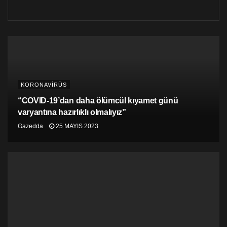
Geçmişte mRNA aşılarının güvenliğini sorgulamış olan
Gao’nun bu kez bu aşıları övmesi de dikkat çekti. Gao,
“Herkes mRNA aşılarının insanlığa sağlayacağı
faydaları gözden geçirmeli. Bunları yakından takip
etmeliyiz ve elimizde hazırda birkaç tip aşı var diye
bunları gözardı etmemeliyiz” ifadelerini kullandı.
KORONAVİRÜS
Gao’nun açıklamalarını Hong Kong merkezli South
China Post gazetesine değerlendiren Çinli aşı uzmanı
“COVID-19’dan daha ölümcül kıyamet günü
Tao Lina ise “Bizim aşılarımızın yarattığı antikor
varyantına hazırlıklı olmalıyız”
seviyeleri mRNA aşılarından daha düşük ve etkinlik
Gazedda
25 MAYIS 2023
oranları da daha düşük. Dolayısıyla, bizim inaktif
aşılarımızın ve adenovirüs vektör aşılarımızın mRNA
aşılarından daha az etkili olması, doğal bir sonuç” dedi.
Dünya basını, Gao’nun basın toplantısına ilişkin
haberlerde Çinli bir yetkilinin ilk kez kamuoyu önünde
Çin menşeli aşıların etkinlik oranlarını sorguladığına
dikkat çekti.