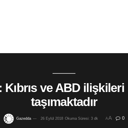
 Kıbrıs ve ABD ilişkileri
taşımaktadır
A
0
Gazedda
26 Eylül 2018
Okuma Süresi: 3 dk
A