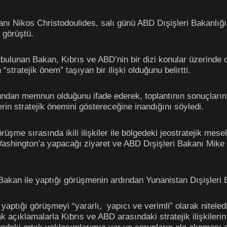
anı Nikos Christodoulides, salı günü ABD Dışişleri Bakanlığ
 görüştü.
lunan Bakan, Kıbrıs ve ABD’nin bir dizi konular üzerinde or
 “stratejik önem” taşıyan bir ilişki olduğunu belirtti.
undan memnun olduğunu ifade ederek, toplantının sonuçları
lerin stratejik önemini göstereceğine inandığını söyledi.
üşme sırasında ikili ilişkiler ile bölgedeki jeostratejik mesel
Washington’a yapacağı ziyaret ve ABD Dışişleri Bakanı Mik
Bakan ile yaptığı görüşmenin ardından Yunanistan Dışişleri B
 yaptığı görüşmeyi “yararlı, yapıcı ve verimli” olarak nitele
k açıklamalarla Kıbrıs ve ABD arasındaki stratejik ilişkiler