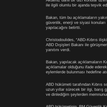
Akdeniz dâhil bir dizi konular üze
ile ilgili olumlu bir ajanda teşvik e
Bakan, tüm bu açıklamaların yakın 
güvenlik, enerji ve siyasi konuları
yapılacağını belirtti.
Christodoulides, “ABD-Kıbrıs ilişk
ABD Dışişleri Bakanı ile görüşme
yanıtını verdi.
Bakan, yapılacak açıklamaların Kıbr
açıklamalar olduğunu ifade ederek,
eylemlerde bulunması hedefine atı
ABD hükümeti tarafından Kıbrıs sor
uzun yıllar sürecek bir ilgi, barış 
ve dinlediğim şeylerden memnunum
ABD hükümetinin, BM Güvenlik Konse