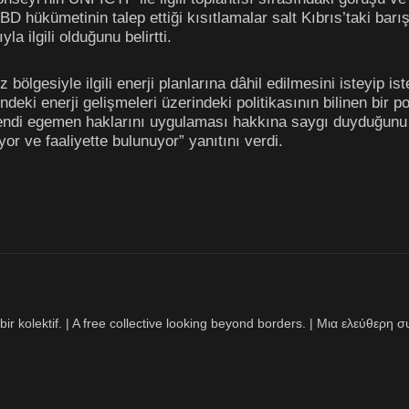
D hükümetinin talep ettiği kısıtlamalar salt Kıbrıs’taki barış
la ilgili olduğunu belirtti.
bölgesiyle ilgili enerji planlarına dâhil edilmesini isteyip i
eki enerji gelişmeleri üzerindeki politikasının bilinen bir po
ndi egemen haklarını uygulaması hakkına saygı duyduğunu
iyor ve faaliyette bulunuyor” yanıtını verdi.
bir kolektif. | A free collective looking beyond borders. | Μια ελεύθερ