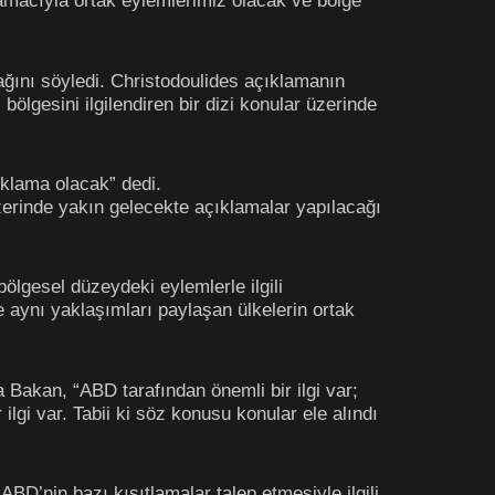
 amacıyla ortak eylemlerimiz olacak ve bölge
ağını söyledi. Christodoulides açıklamanın
ölgesini ilgilendiren bir dizi konular üzerinde
ıklama olacak” dedi.
erinde yakın gelecekte açıklamalar yapılacağı
bölgesel düzeydeki eylemlerle ilgili
 aynı yaklaşımları paylaşan ülkelerin ortak
 Bakan, “ABD tarafından önemli bir ilgi var;
r ilgi var. Tabii ki söz konusu konular ele alındı
BD’nin bazı kısıtlamalar talep etmesiyle ilgili