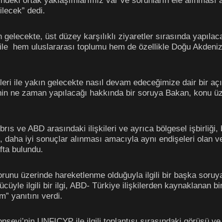
rindeki ortak yaklaşımlarımız var ve sorunların ele alınması
dilecek” dedi.
gelecekte, üst düzey karşılıklı ziyaretler sırasında yapılac
 ile hem uluslararası toplumu hem de özellikle Doğu Akdeniz b
ileri ile yakın gelecekte nasıl devam edeceğimize dair bir aç
nin ne zaman yapılacağı hakkında bir soruya Bakan, konu üz
ıs ve ABD arasındaki ilişkileri ve ayrıca bölgesel işbirliği, 
 daha iyi sonuçlar alınması amacıyla aynı endişeleri olan ve
fta bulundu.
unu üzerinde hareketlenme olduğuyla ilgili bir başka soruya
gücüyle ilgili bir ilgi, ABD- Türkiye ilişkilerden kaynaklanan bi
” yanıtını verdi.
yi’nin UNFICYP ile ilgili toplantısı sırasındaki görüşü ve A