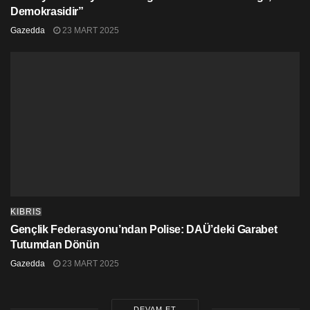
Demokrasidir”
Gazedda
23 MART 2025
KIBRIS
Gençlik Federasyonu’ndan Polise: DAÜ’deki Garabet
Tutumdan Dönün
Gazedda
23 MART 2025
Konserde Almanya’nın ünlü gruplarından Die Toten Hosen
da sahne aldı
DEVAM ET