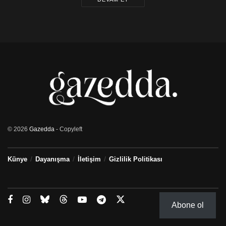
Bunun yanı sıra konser öncesinde konseri protesto
etmek için planlanan iki gösterinin iptal edildiği bildirildi.
Yabancı ve İslam düşmanı Thügida hareketinin konser
alanı yakınlarında planladığı gösteri, yer olmadığı
gerekçesiyle iptal edildi. Sağ popülist Pro Chemnitz adlı
grubun Karl Marx Anıtı önünde yapmak istediği
gösterinin de aynı nedenlerle iptal edildiği aktarıldı.
Kaynak: DW
© 2026
Gazedda
- Copyleft
Künye
Dayanışma
İletişim
Gizlilik Politikası
Abone ol