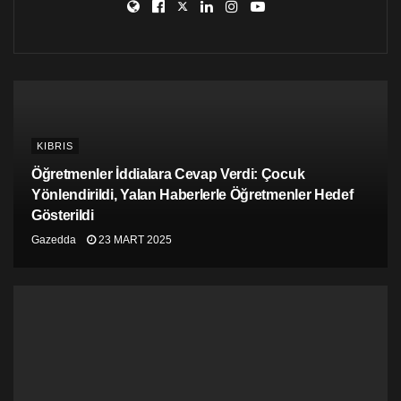
KIBRIS
Öğretmenler İddialara Cevap Verdi: Çocuk
Yönlendirildi, Yalan Haberlerle Öğretmenler Hedef
Gösterildi
Gazedda
23 MART 2025
Kraftklub’un solisti Felix Brummer
Chemnitzli müzik grubu Kraftklub’un çağrısıyla
düzenlen konsere katılanlar, ırkçılık ve yabancı
düşmanlığına karşı bir mesaj vermeyi hedefliyor.