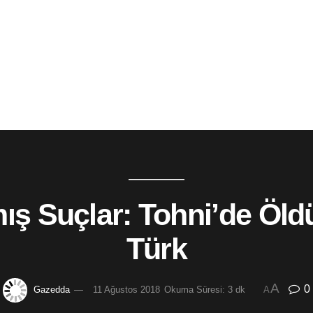
ş Suçlar: Tohni’de Öldü
Türk
A
0
Gazedda
11 Ağustos 2018
Okuma Süresi: 3 dk
A