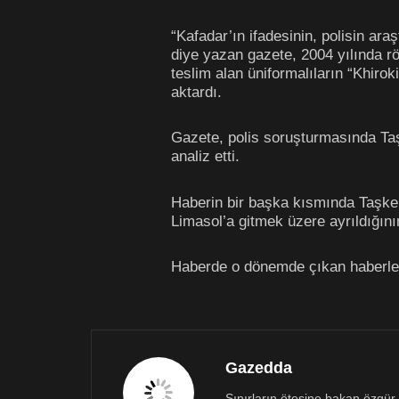
“Kafadar’ın ifadesinin, polisin ara
diye yazan gazete, 2004 yılında röp
teslim alan üniformalıların “Khirok
aktardı.
Gazete, polis soruşturmasında Taş
analiz etti.
Haberin bir başka kısmında Taşkentl
Limasol’a gitmek üzere ayrıldığının 
Haberde o dönemde çıkan haberlere
Gazedda
Sınırların ötesine bakan özgür 