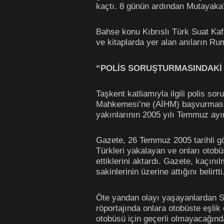
kaçtı. 8 günün ardından Mutayaka’
Bahse konu Kıbrıslı Türk Suat Kafa
ve kitaplarda yer alan anıların Ru
“POLİS SORUŞTURMASINDAKİ
Taşkent katliamıyla ilgili polis s
Mahkemesi’ne (AİHM) başvurması d
yakınlarının 2005 yılı Temmuz ayı
Gazete, 26 Temmuz 2005 tarihli gör
Türkleri yakalayan ve onları otobü
ettiklerini aktardı. Gazete, kaçın
sakinlerinin üzerine attığını belirtti
Öte yandan olayı yaşayanlardan Su
röportajında onlara otobüste eşlik 
otobüsü için geçerli olmayacağında