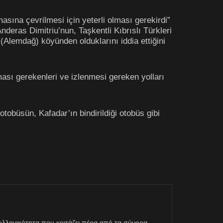
masına çevrilmesi için yeterli olması gerekirdi”
nderas Dimitriu’nun, Taşkentli Kıbrıslı Türkleri
 (Alemdağ) köyünden olduklarını iddia ettiğini
ası gerekenleri ve izlenmesi gereken yolları
otobüsün, Kafadar’ın bindirildiği otobüs gibi
η συλλογικότητα που κοιτάζει πέρα από τα σύνορα.