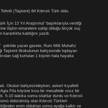
ohnili (Taşkent) 84 Kıbrıslı Türk oldu.
k İçin 13 Yıl Araştırma” başlıklarıyla verdiği
rine ilişkin emarelere sahip olduğu birçok suç
 karanlıkta kaldığını yazdı.
” şekilde yazan gazete, Rum Milli Muhafız
i Taşkent ilkokulunun bahçesinde toplayan
dırıdan sağ kurtulan 1 kişinin hala hayatta
adı. Okulun bahçesindeyken, askeri kıyafetli
n Agia Fila köyüne kısa bir mesafede ıssız bir
. 5-10 dakika sonra silahlar durdu ve Kıbrıslı
tümü öldürülmüş olan Kıbrıslı Türkleri
ttiğinden emin olduktan sonra ayağa kalktı ve