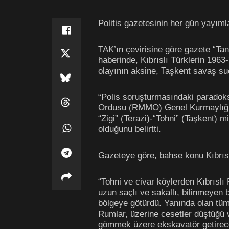
Politis gazetesinin her gün yayıml
TAK’ın çevirisine göre gazete “Tan
haberinde, Kıbrıslı Türklerin 1963
olayının aksine, Taşkent savaş su
“Polis soruşturmasındaki paradoks
Ordusu (RMMO) Genel Kurmaylığını
“Zigi” (Terazi)-“Tohni” (Taşkent) m
olduğunu belirtti.
Gazeteye göre, bahse konu Kıbrıslı
“Tohni ve civar köylerden Kıbrıslı
uzun saçlı ve sakallı, bilinmeyen b
bölgeye götürdü. Yanında olan tüm 
Rumlar, üzerine cesetler düştüğü v
gömmek üzere ekskavatör getirecekl