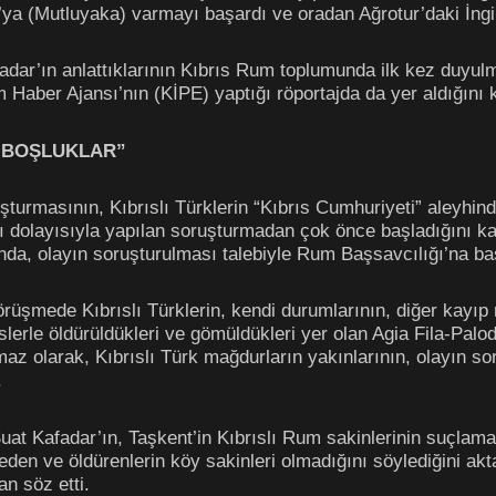
ya (Mutluyaka) varmayı başardı ve oradan Ağrotur’daki İngil
dar’ın anlattıklarının Kıbrıs Rum toplumunda ilk kez duyulma
m Haber Ajansı’nın (KİPE) yaptığı röportajda da yer aldığını k
 BOŞLUKLAR”
oruşturmasının, Kıbrıslı Türklerin “Kıbrıs Cumhuriyeti” aleyhi
olayısıyla yapılan soruşturmadan çok önce başladığını kayd
nda, olayın soruşturulması talebiyle Rum Başsavcılığı’na baş
üşmede Kıbrıslı Türklerin, kendi durumlarının, diğer kayıp m
slerle öldürüldükleri ve gömüldükleri yer olan Agia Fila-Palod
ılmaz olarak, Kıbrıslı Türk mağdurların yakınlarının, olayın 
.
at Kafadar’ın, Taşkent’in Kıbrıslı Rum sakinlerinin suçlamad
eden ve öldürenlerin köy sakinleri olmadığını söylediğini akta
n söz etti.