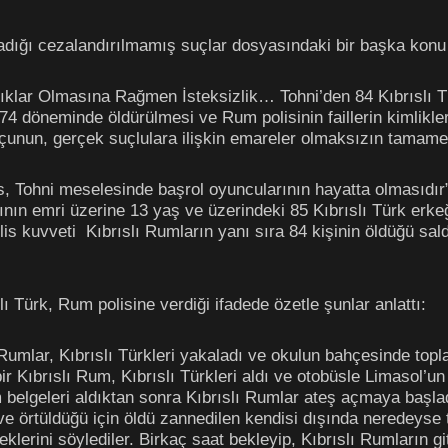
adığı cezalandırılmamış suçlar dosyasındaki bir başka konu T
ıklar Olmasına Rağmen İsteksizlik… Tohni’den 84 Kıbrıslı Tür
-74 döneminde öldürülmesi ve Rum polisinin faillerin kimlikle
çunun, gerçek suçlulara ilişkin emareler olmaksızın tamamen
, Tohni meselesinde başrol oyuncularının hayatta olmasıdır
n emri üzerine 13 yaş ve üzerindeki 85 Kıbrıslı Türk erkeğ
ilis kuvveti Kıbrıslı Rumların yanı sıra 84 kişinin öldüğü sal
 Türk, Rum polisine verdiği ifadede özetle şunlar anlattı:
 Rumlar, Kıbrıslı Türkleri yakaladı ve okulun bahçesinde topl
ir Kıbrıslı Rum, Kıbrıslı Türkleri aldı ve otobüsle Limasol’u
belgeleri aldıktan sonra Kıbrıslı Rumlar ateş açmaya başladı
e örtüldüğü için öldü zannedilen kendisi dışında neredeyse 
erini söylediler. Birkaç saat bekleyip, Kıbrıslı Rumların gi