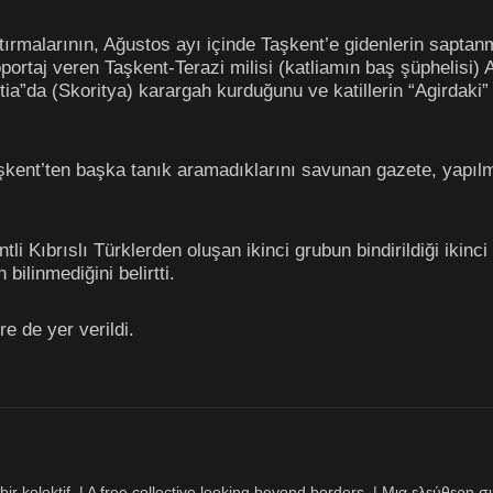
ştırmalarının, Ağustos ayı içinde Taşkent’e gidenlerin saptan
ortaj veren Taşkent-Terazi milisi (katliamın baş şüphelisi) A
itia”da (Skoritya) karargah kurduğunu ve katillerin “Agirdaki”
kent’ten başka tanık aramadıklarını savunan gazete, yapılm
i Kıbrıslı Türklerden oluşan ikinci grubun bindirildiği ikinci 
bilinmediğini belirtti.
 de yer verildi.
bir kolektif. | A free collective looking beyond borders. | Μια ελεύθερ