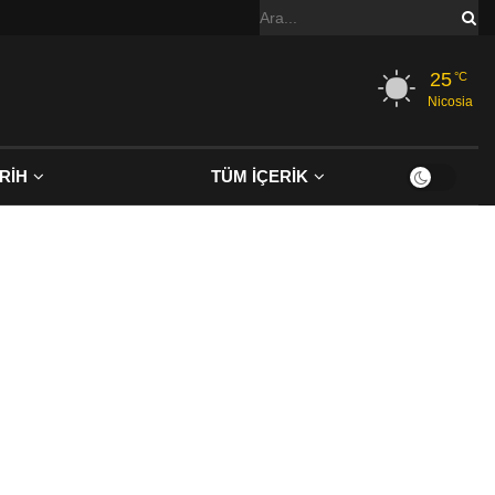
25
°C
Nicosia
RİH
TÜM İÇERİK