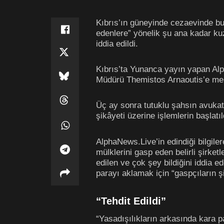
Kıbrıs’ın güneyinde cezaevinde bul
edenlere” yönelik şu ana kadar kuze
iddia edildi.
Kıbrıs’ta Yunanca yayın yapan Al
Müdürü Themistos Arnaoutis’e mektu
Üç ay sonra tutuklu şahsın avukat
şikâyeti üzerine işlemlerin başlat
AlphaNews.Live’in edindiği bilgile
mülklerini gasp eden belirli şirket
edilen ve çok şey bildiğini iddia e
parayı aklamak için “gaspçıların şi
“Tehdit Edildi”
“Yasadışılıkların arkasında kara 