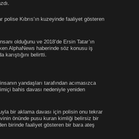
zdı.
r polise Kıbrıs’ın kuzeyinde faaliyet gösteren
ş insanı olduğunu ve 2018’de Ersin Tatar’ın
t çeken AlphaNews haberinde söz konusu iş
 karıştığını belirtti.
 insanın yandaşları tarafından acımasızca
vrimiçi bahis davası nedeniyle yeniden
yla bir aklama davası için polisin onu tekrar
vinin önünde pusu kuran kimliği belirsiz bir
n birinde faaliyet gösteren bir bara ateş