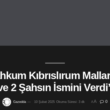
um Kıbrıslırum Mallarıyl
ve 2 Şahsın İsmini Verdi
A
0
Gazedda
10 Şubat 2025
Okuma Süresi: 3 dk
A