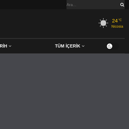
24
°C
Nicosia
RİH
TÜM İÇERİK