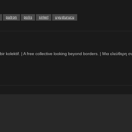
patron
polis
şirket
uyuşturucu
bir kolektif. | A free collective looking beyond borders. | Μια ελεύθερ