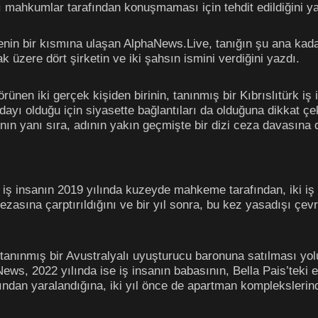
mahkumlar tarafından konuşmaması için tehdit edildiğini ya
denin bir kısmına ulaşan AlphaNews.Live, tanığın şu ana kada
ak üzere dört şirketin ve iki şahsın ismini verdiğini yazdı.
örünen iki gerçek kişiden birinin, tanınmış bir Kıbrıslıtürk i
i” adayı olduğu için siyasette bağlantıları da olduğuna dikka
ının yanı sıra, adının yakın geçmişte bir dizi ceza davasına da
 iş insanın 2019 yılında kuzeyde mahkeme tarafından, iki iş
cezasına çarptırıldığını ve bir yıl sonra, bu kez yasadışı çe
tanınmış bir Avustralyalı uyuşturucu baronuna satılması yolu
ews, 2022 yılında ise iş insanın babasının, Bella Pais’teki e
ndan yaralandığına, iki yıl önce de apartman komplekslerinde