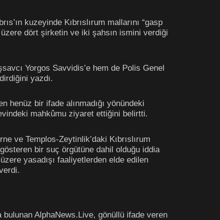
ıbrıs’ın kuzeyinde Kıbrıslırum mallarını “gasp
üzere dört şirketin ve iki şahsın ismini verdiği
şsavcı Yorgos Savvidis’e hem de Polis Genel
irdiğini yazdı.
en henüz bir ifade alınmadığı yönündeki
vindeki mahkûmu ziyaret ettiğini belirtti.
irne ve Templos-Zeytinlik’daki Kıbrıslırum
 gösteren bir suç örgütüne dahil olduğu iddia
k üzere yasadışı faaliyetlerden elde edilen
verdi.
a bulunan AlphaNews.Live, gönüllü ifade veren