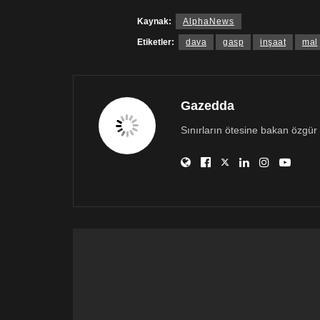
Kaynak:
AlphaNews
Etiketler:
dava
gasp
inşaat
mal
Gazedda
Sınırların ötesine bakan özgür 