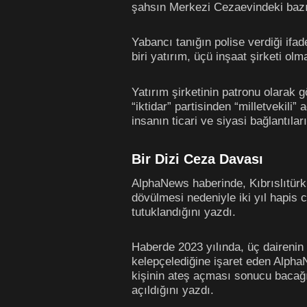
şahsın Merkezi Cezaevindeki bazı 
Yabancı tanığın polise verdiği ifa
biri yatırım, üçü inşaat şirketi olm
Yatırım şirketinin patronu olarak g
“iktidar” partisinden “milletvekil
insanın ticari ve siyasi bağlantılar
Bir Dizi Ceza Davası
AlphaNews haberinde, Kıbrıslıtürk
dövülmesi nedeniyle iki yıl hapis 
tutuklandığını yazdı.
Haberde 2023 yılında, üç dairenin 
kelepçelediğine işaret eden AlphaN
kişinin ateş açması sonucu bacağı
açıldığını yazdı.