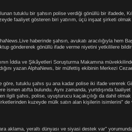
unan tutuklu bir şahsın polise verdiği gönüllü bir ifadede, K
yde faaliyet gösteren biri yatırım, üçü inşaat şirketi olmak 
phaNews.Live haberinde şahsın, avukatı aracılığıyla hem Ba
p göndererek gönüllü ifade verme niyetini yetkililere bildird
ının İddia ve Şikâyetleri Soruşturma Makamına müvekkilind
ıldığını yazan AlphaNews, bir müfettiş ekibinin Merkezi Cezae
re göre, tutuklu şahıs şu ana kadar polise iki ifade vererek G
lere ismen atıfta bulundu. Aynı zamanda, yurtdışında faaliyet
den ilgili şahıs, polise, uyuşturucu kaçakçılığı da dahil olma
rketlerinden kuzeyde mülk satın alan kişilerin isimlerini” de 
para aklama, yeraltı dünyası ve siyasi destek var” yorumund