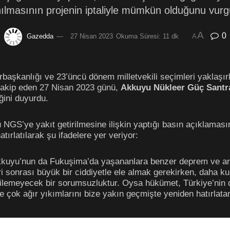
ılmasının projenin iptaliyle mümkün olduğunu vurg
A
0
Gazedda
27 Nisan 2023
Okuma Süresi: 11 dk
A
başkanlığı ve 23’üncü dönem milletvekili seçimleri yaklaşır
 takip eden 27 Nisan 2023 günü,
Akkuyu Nükleer Güç Santra
ğini duyurdu.
 NGS’ye yakıt getirilmesine ilişkin yaptığı basın açıklamas
atırlatılarak şu ifadelere yer veriyor:
 Akkuyu’nun da Fukuşima’da yaşananlara benzer deprem ve ard
leri sonrası büyük bir ciddiyetle ele almak gerekirken, daha
ilemeyecek bir sorumsuzluktur. Oysa hükümet, Türkiye’nin de
ve çok ağır yıkımlarını bize yakın geçmişte yeniden hatırla