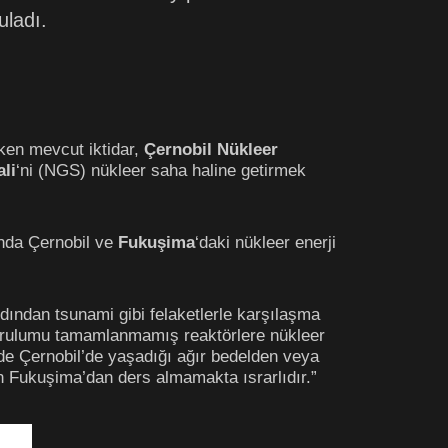
uladı.
ken mevcut iktidar,
Çernobil Nükleer
li
‘ni (NGS) nükleer saha haline getirmek
ında Çernobil ve
Fukuşima
‘daki nükleer enerji
ından tsunami gibi felaketlerle karşılaşma
 kurulumu tamamlanmamış reaktörlere nükleer
 Çernobil’de yaşadığı ağır bedelden veya
tan Fukuşima’dan ders almamakta ısrarlıdır.”