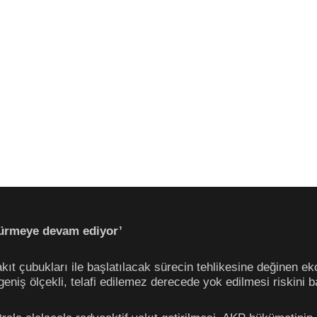
ürmeye devam ediyor’
kıt çubukları ile başlatılacak sürecin tehlikesine değinen ek
niş ölçekli, telafi edilemez derecede yok edilmesi riskini ba