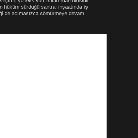
eçime yönelik yatırımlarından birisidir”
hüküm sürdüğü santral inşaatında
iş
meği de acımasızca sömürmeye devam