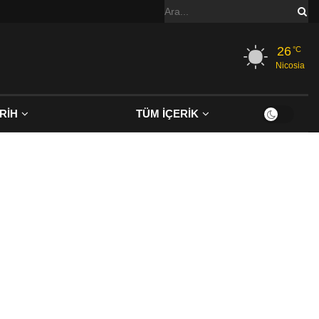
26
°C
Nicosia
RİH
TÜM İÇERİK