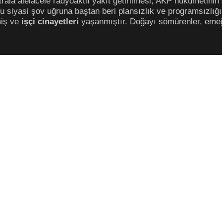
rala alelacele radyoaktif yakıt getirilmesi, AKP hükümetinin s
 siyasi şov uğruna baştan beri plansızlık ve programsızlığın 
iş ve
işçi cinayetleri
yaşanmıştır. Doğayı sömürenler, e