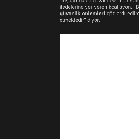
“İnşaatı halen devam eden bir sant
ifadelerine yer veren koalisyon, “Bu
güvenlik önlemleri
göz ardı edilm
etmektedir” diyor.