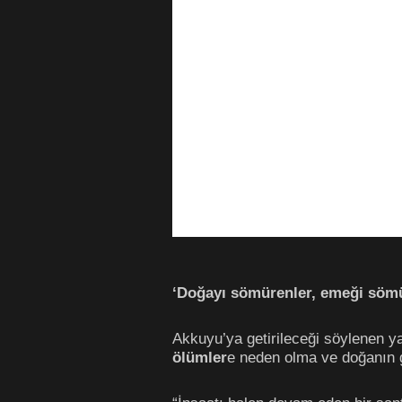
‘Doğayı sömürenler, emeği söm
Akkuyu’ya getirileceği söylenen ya
ölümler
e neden olma ve doğanın ge