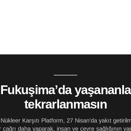
 Fukuşima’da yaşananl
tekrarlanmasın
 Nükleer Karşıtı Platform, 27 Nisan'da yakıt getir
bir çağrı daha yaparak, insan ve çevre sağlığının y