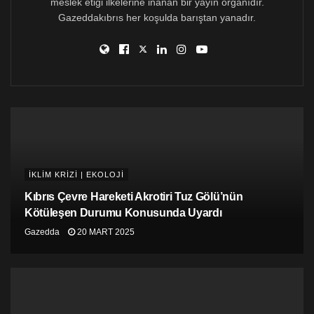
meslek etiği ilkelerine inanan bir yayın organıdır.
Neil Hyatt
ve meslektaşlarının bu soruna bulacağı en
Gazeddakıbrıs her koşulda barıştan yanadır.
ufak bir çözüm, 10 yıl önce Çernobil ile aynı tehlike
derecesini haiz
Fukuşima
nükleer felaketinin temizlik,
tasfiye çalışmalarının sürdüğü
Japonya
tarafından
ilgiyle takip edilecek.
Haberin tamamını okumak için tıklayınız >>>
İKLİM KRİZİ | EKOLOJİ
Kıbrıs Çevre Hareketi Akrotiri Tuz Gölü’nün
Kötüleşen Durumu Konusunda Uyardı
Gazedda
20 MART 2025