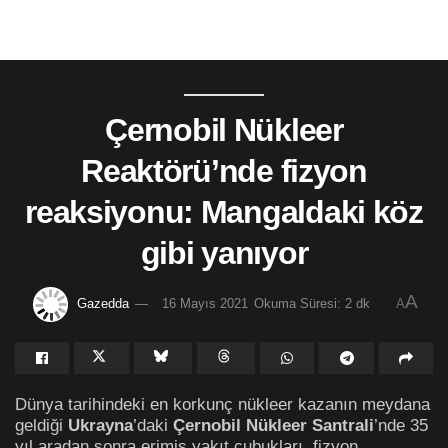
Çernobil Nükleer
Reaktörü’nde fizyon
reaksiyonu: Mangaldaki köz
gibi yanıyor
A
Gazedda
16 Mayıs 2021
Okuma Süresi: 2 dk
A
Dünya tarihindeki en korkunç nükleer kazanın meydana
geldiği
Ukrayna
’daki
Çernobil Nükleer Santrali
’nde 35
yıl aradan sonra erimiş yakıt çubukları fizyon