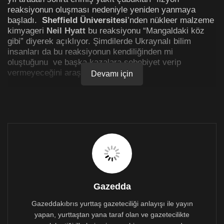
reaksiyonun oluşması nedeniyle yeniden yanmaya
başladı.
Sheffield Üniversitesi
’nden nükleer malzeme
kimyageri
Neil Hyatt
bu reaksiyonu “Mangaldaki köz
gibi” diyerek açıklıyor. Şimdilerde Ukraynalı bilim
insanları da bu reaksiyonun kendiliğinden mi
oluştuğunu ve başka kazalara sebebiyet verip
vermeyeceğini araştırıyor.
Devamı için
Richard Stone’un yazısını Yeşil Gazete için çeviren Ece
Özen’in haberi
ne göre, Geçen hafta reaktörün
sökülmesine ilişkin başlayan tartışmada
Kiev’
deki –
Nükleer Santrallerin Güvenlik Problemleri Enstitüsü –
ISPNPP
’den
Anatolii Doroshenko
, sensörlerin nötron
sayısındaki artışı, fizyon sinyallerini ve erişilemeyen bir
odadaki akışı takip ettiklerini açıklamıştı.
ISPNPP’den
Maxim Saveliev
ise konuya dair çok fazla
bilinmeyenin olduğunu söylüyor. Tüm bu bilinmezliğin
yanı sıra kaza olasılığının göz ardı edilemeyeceğini de
Gazedda
ekliyor. Saveliev, nötron sayısının yavaş da olsa
Gazeddakıbrıs yurttaş gazeteciliği anlayışı ile yayın
azaldığına işaret ederek, yöneticilerin bu tehditin önüne
yapan, yurttaştan yana taraf olan ve gazetecilikte
geçmesi için bir kaç yılı daha olduğunu belirtiyor.